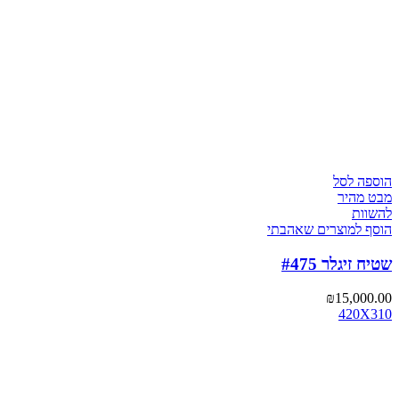
הוספה לסל
מבט מהיר
להשוות
הוסף למוצרים שאהבתי
שטיח זיגלר #475
₪
15,000.00
420X310