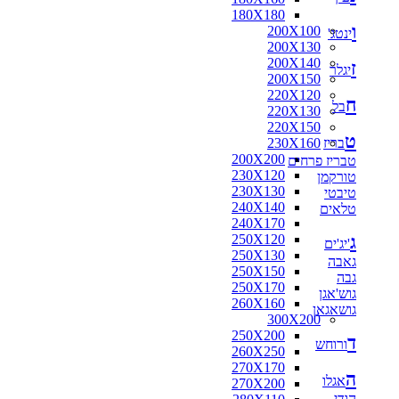
180X180
ו
200X100
ינטג'
200X130
200X140
ז
יגלר
200X150
220X120
ח
בל
220X130
220X150
ט
בריז
230X160
200X200
טבריז פרחים
230X120
טורקמן
230X130
טיבטי
240X140
טלאים
240X170
ג
250X120
'יג'ים
250X130
גאבה
250X150
גבה
250X170
גוש'אגן
260X160
גושאגאן
300X200
250X200
ד
ורוחש
260X250
270X170
ה
אגלו
270X200
הודי