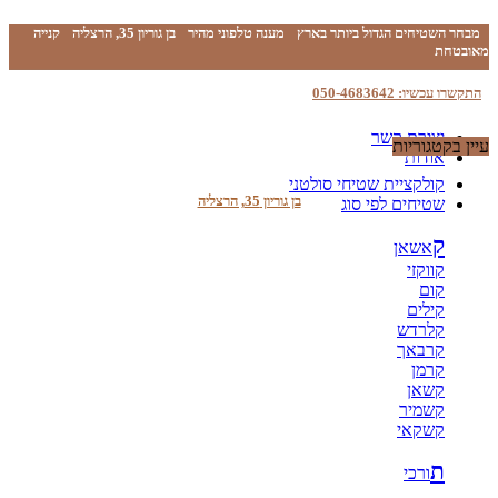
מבחר השטיחים הגדול ביותר בארץ
מענה טלפוני מהיר
בן גוריון 35, הרצליה
קנייה
מאובטחת
התקשרו עכשיו: 050-4683642
יצירת קשר
עיין בקטגוריות
אודות
קולקציית שטיחי סולטני
בן גוריון 35, הרצליה
שטיחים לפי סוג
ק
אשאן
קווקזי
קום
קילים
קלרדש
קרבאך
קרמן
קשאן
קשמיר
קשקאי
ת
ורכי