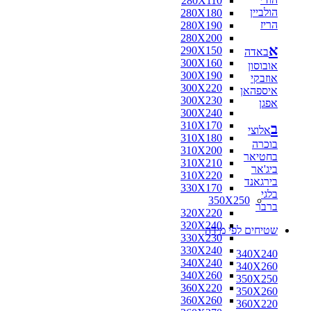
280X110
הולביין
280X180
הריז
280X190
280X200
א
290X150
באדה
300X160
אובוסון
300X190
אוזבקי
300X220
איספהאן
300X230
אפגן
300X240
310X170
ב
אלוצי
310X180
בוכרה
310X200
בחטיאר
310X210
ביג'אר
310X220
בירגאנד
330X170
בלגי
350X250
ברבר
320X220
320X240
שטיחים לפי מידה
330X230
330X240
340X240
340X240
340X260
340X260
350X250
360X220
350X260
360X260
360X220