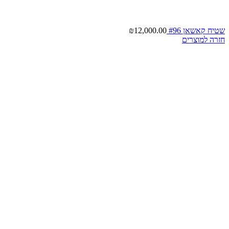
שטיח קאשאן #96
12,000.00
₪
חזרה למוצרים