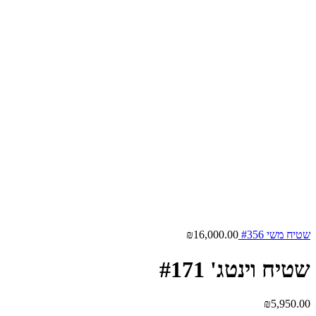
שטיח משי #356
16,000.00
₪
שטיח וינטג' #171
₪
5,950.00