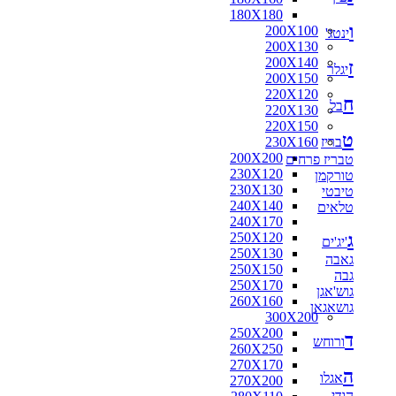
180X180
ו
200X100
ינטג'
200X130
200X140
ז
יגלר
200X150
220X120
ח
בל
220X130
220X150
ט
בריז
230X160
200X200
טבריז פרחים
230X120
טורקמן
230X130
טיבטי
240X140
טלאים
240X170
ג
250X120
'יג'ים
250X130
גאבה
250X150
גבה
250X170
גוש'אגן
260X160
גושאגאן
300X200
250X200
ד
ורוחש
260X250
270X170
ה
אגלו
270X200
הודי