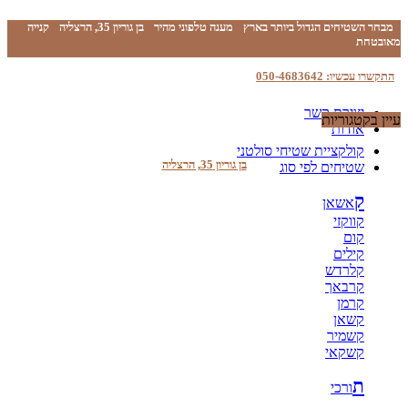
מבחר השטיחים הגדול ביותר בארץ
מענה טלפוני מהיר
בן גוריון 35, הרצליה
קנייה
מאובטחת
התקשרו עכשיו: 050-4683642
יצירת קשר
עיין בקטגוריות
אודות
קולקציית שטיחי סולטני
בן גוריון 35, הרצליה
שטיחים לפי סוג
ק
אשאן
קווקזי
קום
קילים
קלרדש
קרבאך
קרמן
קשאן
קשמיר
קשקאי
ת
ורכי