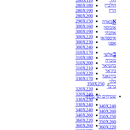
280X110
הולביין
280X180
הריז
280X190
280X200
א
290X150
באדה
300X160
אובוסון
300X190
אוזבקי
300X220
איספהאן
300X230
אפגן
300X240
310X170
ב
אלוצי
310X180
בוכרה
310X200
בחטיאר
310X210
ביג'אר
310X220
בירגאנד
330X170
בלגי
350X250
ברבר
320X220
320X240
שטיחים לפי מידה
330X230
330X240
340X240
340X240
340X260
340X260
350X250
360X220
350X260
360X260
360X220