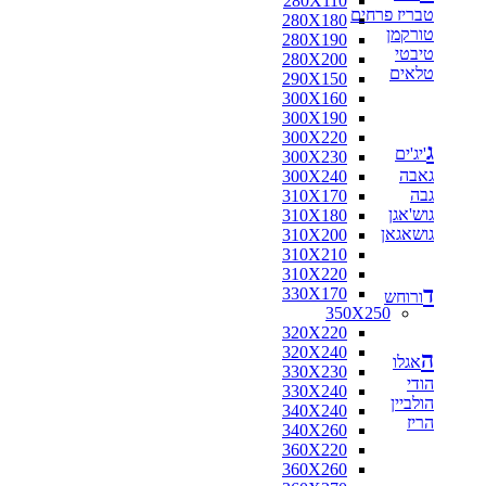
280X110
טבריז פרחים
280X180
טורקמן
280X190
טיבטי
280X200
טלאים
290X150
300X160
300X190
300X220
ג
'יג'ים
300X230
גאבה
300X240
גבה
310X170
גוש'אגן
310X180
גושאגאן
310X200
310X210
310X220
ד
330X170
ורוחש
350X250
320X220
320X240
ה
אגלו
330X230
הודי
330X240
הולביין
340X240
הריז
340X260
360X220
360X260