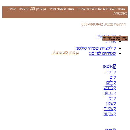
מבחר השטיחים הגדול ביותר בארץ
מענה טלפוני מהיר
בן גוריון 35, הרצליה
קנייה
מאובטחת
התקשרו עכשיו: 050-4683642
יצירת קשר
עיין בקטגוריות
אודות
קולקציית שטיחי סולטני
בן גוריון 35, הרצליה
שטיחים לפי סוג
ק
אשאן
קווקזי
קום
קילים
קלרדש
קרבאך
קרמן
קשאן
קשמיר
קשקאי