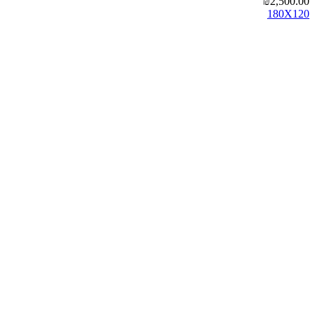
₪
2,500.00
180X120