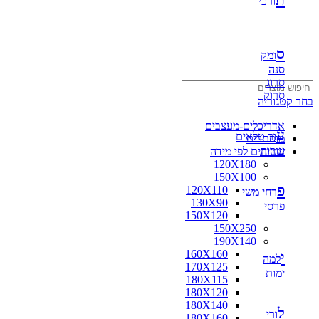
ת
ורכי
ס
ומק
סנה
סרוג
סרוק
בחר קטגוריה
אדריכלים-מעצבים
ע
ור טלאים
מוסתרים
עורות
שטיחים לפי מידה
120X180
150X100
פ
120X110
רחי משי
130X90
פרסי
150X120
150X250
190X140
160X160
י
למה
170X125
ימות
180X115
180X120
180X140
ל
ורי
180X160