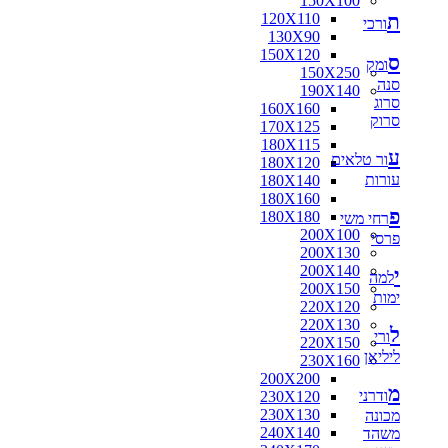
150X100
ת
120X110
ורכי
130X90
150X120
ס
ומק
150X250
סנה
190X140
סרוג
160X160
סרוק
170X125
180X115
ע
ור טלאים
180X120
עורות
180X140
180X160
פ
180X180
רחי משי
200X100
פרסי
200X130
200X140
י
למה
200X150
ימות
220X120
220X130
ל
ורי
220X150
ליליאן
230X160
200X200
מ
ודרני
230X120
230X130
מכונה
240X140
משהד