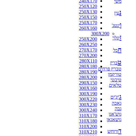
240X170
משי
250X120
נ
250X130
עין
250X150
250X170
ו
ינטג'
260X160
300X200
ז
יגלר
250X200
260X250
ח
270X170
בל
270X200
280X110
ט
בריז
280X180
טבריז פרחים
280X190
טורקמן
280X200
טיבטי
290X150
טלאים
300X160
300X190
ג
'יג'ים
300X220
גאבה
300X230
גבה
300X240
גוש'אגן
310X170
גושאגאן
310X180
310X200
ד
ורוחש
310X210