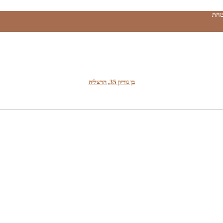
טחת
בן גוריון 35, הרצליה