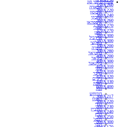
שטיחים לפי סוג
350X260
אבאדה
360X220
אובוסון
360X240
אוזבקי
360X260
איספהאן
360X270
אנגלי
370X270
אפגן
380X300
ארדביל
385X300
באלוצי
390X200
בוכרה
390X280
בחטיאר
400X200
ביג'אר
400X300
בירגאנד
410X310
בלגי
420X310
ברבר
420X320
ג'יג'ים
440X330
גאבה
600X400
גבה
דורוחש
300X217
האגלו
300X220
הודי
300X230
הולביין
300X240
הריז
300X250
וינטג'
300X300
זיגלר
310X170