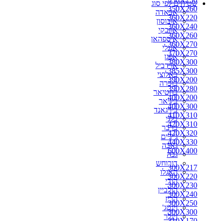
שטיחים לפי סוג
350X260
אבאדה
360X220
אובוסון
360X240
אוזבקי
360X260
איספהאן
360X270
אנגלי
370X270
אפגן
380X300
ארדביל
385X300
באלוצי
390X200
בוכרה
390X280
בחטיאר
400X200
ביג'אר
400X300
בירגאנד
410X310
בלגי
420X310
ברבר
420X320
ג'יג'ים
440X330
גאבה
600X400
גבה
דורוחש
300X217
האגלו
300X220
הודי
300X230
הולביין
300X240
הריז
300X250
וינטג'
300X300
זיגלר
310X170