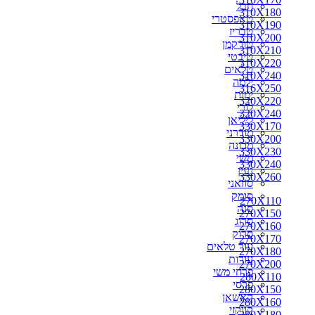
חבל
310X180
טאפסטרי
310X190
טבריז
310X200
טורקמן
310X210
טיבטי
310X220
טלאים
310X240
ילמה
316X250
ימות
320X220
לורי
320X240
ליליאן
330X170
מודרני
330X200
מכונה
330X230
משי
330X240
נעין
330X260
סוזאני
סומק
270X110
סנה
270X150
סרוג
270X160
סרוק
270X170
עור טלאים
270X180
עורות
270X200
פרחי משי
280X110
פרסי
280X150
קאשאן
280X160
קווקזי
280X180