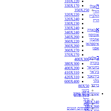
310X220
ה
330X170
אגלו
350X250
הודי
320X220
הולביין
320X240
הריז
330X230
330X240
א
באדה
340X240
אובוסון
340X260
אוזבקי
360X220
איספהאן
360X260
אפגן
360X270
370X270
ב
אלוצי
400X300
בוכרה
380X300
בחטיאר
400X200
ביג'אר
410X310
בירגאנד
420X310
בלגי
600X400
ברבר
80X50
בינוני
שטיחים לפי מידה
בינוני פלוס
גדול
340X240
ענק
340X260
שטיחים קטנים
350X250