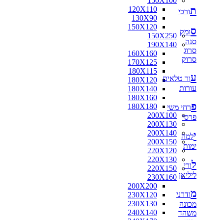
150X100
ת
120X110
ורכי
130X90
150X120
ס
ומק
150X250
סנה
190X140
סרוג
160X160
סרוק
170X125
180X115
ע
ור טלאים
180X120
עורות
180X140
180X160
פ
180X180
רחי משי
200X100
פרסי
200X130
200X140
י
למה
200X150
ימות
220X120
220X130
ל
ורי
220X150
ליליאן
230X160
200X200
מ
ודרני
230X120
230X130
מכונה
240X140
משהד