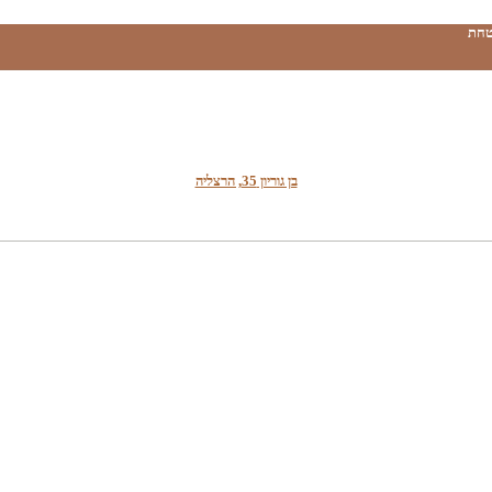
טחת
בן גוריון 35, הרצליה