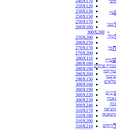
240X170
משי
250X120
נ
250X130
עין
250X150
250X170
ו
ינטג'
260X160
300X200
ז
יגלר
250X200
260X250
ח
270X170
בל
270X200
280X110
ט
בריז
280X180
טבריז פרחים
280X190
טורקמן
280X200
טיבטי
290X150
טלאים
300X160
300X190
ג
'יג'ים
300X220
גאבה
300X230
גבה
300X240
גוש'אגן
310X170
גושאגאן
310X180
310X200
ד
ורוחש
310X210