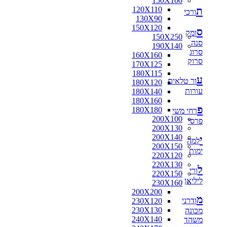
150X100
ת
120X110
ורכי
130X90
150X120
ס
ומק
150X250
סנה
190X140
סרוג
160X160
סרוק
170X125
180X115
ע
ור טלאים
180X120
עורות
180X140
180X160
פ
180X180
רחי משי
200X100
פרסי
200X130
200X140
י
למה
200X150
ימות
220X120
220X130
ל
ורי
220X150
ליליאן
230X160
200X200
מ
ודרני
230X120
230X130
מכונה
240X140
משהד