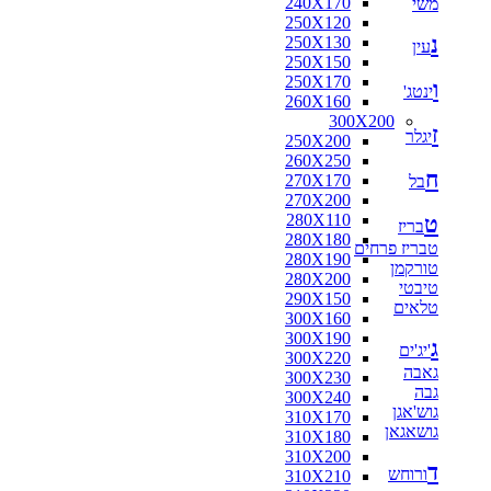
240X170
משי
250X120
נ
250X130
עין
250X150
250X170
ו
ינטג'
260X160
300X200
ז
יגלר
250X200
260X250
ח
270X170
בל
270X200
280X110
ט
בריז
280X180
טבריז פרחים
280X190
טורקמן
280X200
טיבטי
290X150
טלאים
300X160
300X190
ג
'יג'ים
300X220
גאבה
300X230
גבה
300X240
גוש'אגן
310X170
גושאגאן
310X180
310X200
ד
ורוחש
310X210