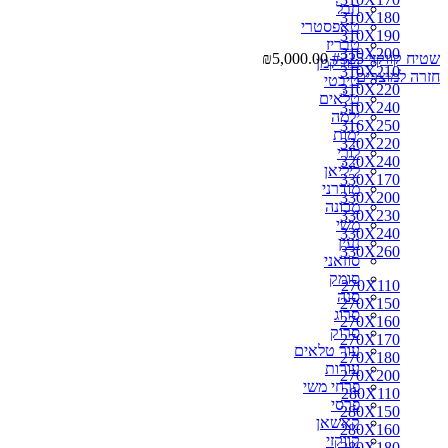
חבל
310X180
טאפסטרי
310X190
טבריז
310X200
שטיח קווקזי #325
5,000.00
₪
טורקמן
310X210
חזרה למוצרים
טיבטי
310X220
טלאים
310X240
ילמה
316X250
ימות
320X220
לורי
320X240
ליליאן
330X170
מודרני
330X200
מכונה
330X230
משי
330X240
נעין
330X260
סוזאני
סומק
270X110
סנה
270X150
סרוג
270X160
סרוק
270X170
עור טלאים
270X180
עורות
270X200
פרחי משי
280X110
פרסי
280X150
קאשאן
280X160
קווקזי
280X180