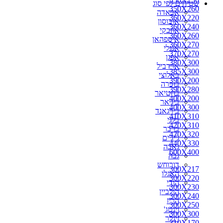
שטיחים לפי סוג
350X260
אבאדה
360X220
אובוסון
360X240
אוזבקי
360X260
איספהאן
360X270
אנגלי
370X270
אפגן
380X300
ארדביל
385X300
באלוצי
390X200
בוכרה
390X280
בחטיאר
400X200
ביג'אר
400X300
בירגאנד
410X310
בלגי
420X310
ברבר
420X320
ג'יג'ים
440X330
גאבה
600X400
גבה
דורוחש
300X217
האגלו
300X220
הודי
300X230
הולביין
300X240
הריז
300X250
וינטג'
300X300
זיגלר
310X170