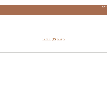
טחת
בן גוריון 35, הרצליה