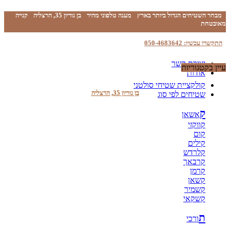
מבחר השטיחים הגדול ביותר בארץ
מענה טלפוני מהיר
בן גוריון 35, הרצליה
קנייה
מאובטחת
התקשרו עכשיו: 050-4683642
יצירת קשר
עיין בקטגוריות
אודות
קולקציית שטיחי סולטני
בן גוריון 35, הרצליה
שטיחים לפי סוג
ק
אשאן
קווקזי
קום
קילים
קלרדש
קרבאך
קרמן
קשאן
קשמיר
קשקאי
ת
ורכי