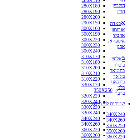
280X110
הולביין
280X180
הריז
280X190
280X200
א
290X150
באדה
300X160
אובוסון
300X190
אוזבקי
300X220
איספהאן
300X230
אפגן
300X240
310X170
ב
אלוצי
310X180
בוכרה
310X200
בחטיאר
310X210
ביג'אר
310X220
בירגאנד
330X170
בלגי
350X250
ברבר
320X220
320X240
שטיחים לפי מידה
330X230
330X240
340X240
340X240
340X260
340X260
350X250
360X220
350X260
360X260
360X220