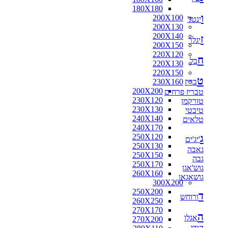
180X180
ו
200X100
ינטג'
200X130
200X140
ז
יגלר
200X150
220X120
ח
בל
220X130
220X150
ט
בריז
230X160
200X200
טבריז פרחים
230X120
טורקמן
230X130
טיבטי
240X140
טלאים
240X170
ג
250X120
'יג'ים
250X130
גאבה
250X150
גבה
250X170
גוש'אגן
260X160
גושאגאן
300X200
250X200
ד
ורוחש
260X250
270X170
ה
אגלו
270X200
הודי