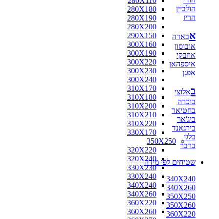
280X110
הולביין
280X180
הריז
280X190
280X200
א
290X150
באדה
300X160
אובוסון
300X190
אוזבקי
300X220
איספהאן
300X230
אפגן
300X240
310X170
ב
אלוצי
310X180
בוכרה
310X200
בחטיאר
310X210
ביג'אר
310X220
בירגאנד
330X170
בלגי
350X250
ברבר
320X220
320X240
שטיחים לפי מידה
330X230
330X240
340X240
340X240
340X260
340X260
350X250
360X220
350X260
360X260
360X220