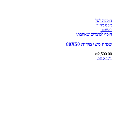
הוספה לסל
מבט מהיר
להשוות
הוסף למוצרים שאהבתי
שטיח משי מידות 80X50
₪
2,500.00
231X171