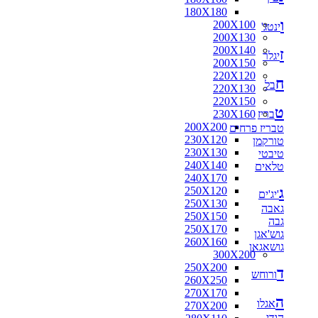
180X180
ו
200X100
ינטג'
200X130
200X140
ז
יגלר
200X150
220X120
ח
בל
220X130
220X150
ט
בריז
230X160
200X200
טבריז פרחים
230X120
טורקמן
230X130
טיבטי
240X140
טלאים
240X170
ג
250X120
'יג'ים
250X130
גאבה
250X150
גבה
250X170
גוש'אגן
260X160
גושאגאן
300X200
250X200
ד
ורוחש
260X250
270X170
ה
אגלו
270X200
הודי