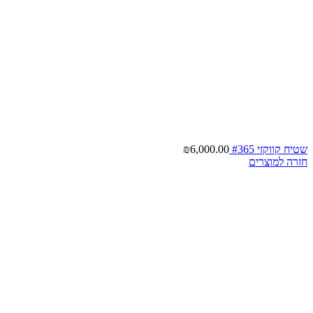
שטיח קווקזי #365
6,000.00
₪
חזרה למוצרים