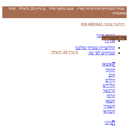
מבחר השטיחים הגדול ביותר בארץ
מענה טלפוני מהיר
בן גוריון 35, הרצליה
קנייה
מאובטחת
התקשרו עכשיו: 050-4683642
יצירת קשר
עיין בקטגוריות
אודות
קולקציית שטיחי סולטני
בן גוריון 35, הרצליה
שטיחים לפי סוג
ק
אשאן
קווקזי
קום
קילים
קלרדש
קרבאך
קרמן
קשאן
קשמיר
קשקאי
ת
ורכי