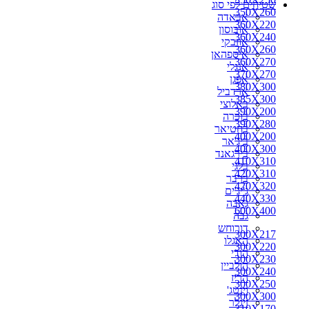
שטיחים לפי סוג
350X260
אבאדה
360X220
אובוסון
360X240
אוזבקי
360X260
איספהאן
360X270
אנגלי
370X270
אפגן
380X300
ארדביל
385X300
באלוצי
390X200
בוכרה
390X280
בחטיאר
400X200
ביג'אר
400X300
בירגאנד
410X310
בלגי
420X310
ברבר
420X320
ג'יג'ים
440X330
גאבה
600X400
גבה
דורוחש
300X217
האגלו
300X220
הודי
300X230
הולביין
300X240
הריז
300X250
וינטג'
300X300
זיגלר
310X170