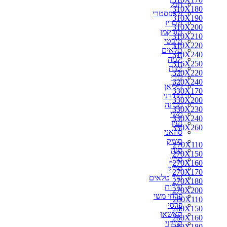
חבל
310X180
טאפסטרי
310X190
טבריז
310X200
טורקמן
310X210
טיבטי
310X220
טלאים
310X240
ילמה
316X250
ימות
320X220
לורי
320X240
ליליאן
330X170
מודרני
330X200
מכונה
330X230
משי
330X240
נעין
330X260
סוזאני
סומק
270X110
סנה
270X150
סרוג
270X160
סרוק
270X170
עור טלאים
270X180
עורות
270X200
פרחי משי
280X110
פרסי
280X150
קאשאן
280X160
קווקזי
280X180