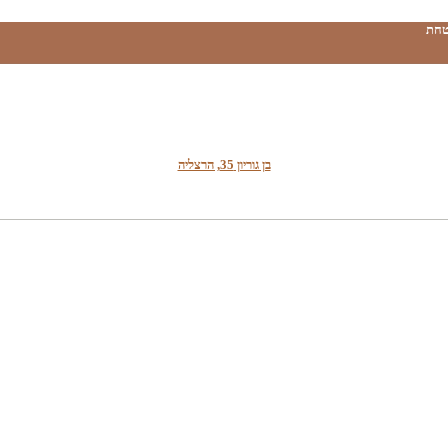
טחת
בן גוריון 35, הרצליה