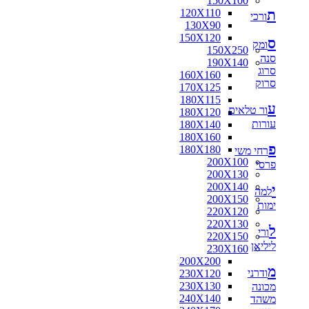
150X100
ת
120X110
ורכי
130X90
150X120
ס
ומק
150X250
סנה
190X140
סרוג
160X160
סרוק
170X125
180X115
ע
ור טלאים
180X120
עורות
180X140
180X160
פ
180X180
רחי משי
200X100
פרסי
200X130
200X140
י
למה
200X150
ימות
220X120
220X130
ל
ורי
220X150
ליליאן
230X160
200X200
מ
ודרני
230X120
230X130
מכונה
240X140
משהד