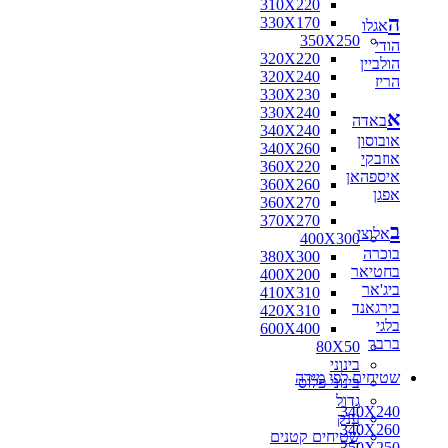
310X220
ה
330X170
אגלו
350X250
הודי
320X220
הולביין
320X240
הריז
330X230
330X240
א
באדה
340X240
אובוסון
340X260
אוזבקי
360X220
איספהאן
360X260
אפגן
360X270
370X270
ב
אלוצי
400X300
בוכרה
380X300
בחטיאר
400X200
ביג'אר
410X310
בירגאנד
420X310
בלגי
600X400
ברבר
80X50
בינוני
שטיחים לפי מידה
בינוני פלוס
גדול
340X240
ענק
340X260
שטיחים קטנים
350X250