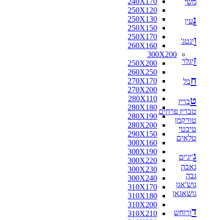
240X170
משי
250X120
נ
250X130
עין
250X150
250X170
ו
ינטג'
260X160
300X200
ז
יגלר
250X200
260X250
ח
270X170
בל
270X200
280X110
ט
בריז
280X180
טבריז פרחים
280X190
טורקמן
280X200
טיבטי
290X150
טלאים
300X160
300X190
ג
'יג'ים
300X220
גאבה
300X230
גבה
300X240
גוש'אגן
310X170
גושאגאן
310X180
310X200
ד
ורוחש
310X210