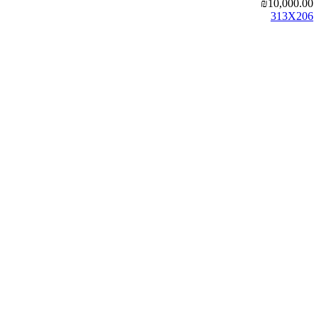
₪
10,000.00
313X206