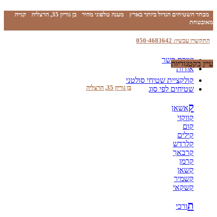
מבחר השטיחים הגדול ביותר בארץ
מענה טלפוני מהיר
בן גוריון 35, הרצליה
קנייה
מאובטחת
התקשרו עכשיו: 050-4683642
יצירת קשר
עיין בקטגוריות
אודות
קולקציית שטיחי סולטני
בן גוריון 35, הרצליה
שטיחים לפי סוג
ק
אשאן
קווקזי
קום
קילים
קלרדש
קרבאך
קרמן
קשאן
קשמיר
קשקאי
ת
ורכי