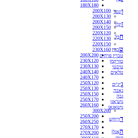
180X180
ו
200X100
ינטג'
200X130
200X140
ז
יגלר
200X150
220X120
ח
בל
220X130
220X150
ט
בריז
230X160
200X200
טבריז פרחים
230X120
טורקמן
230X130
טיבטי
240X140
טלאים
240X170
ג
250X120
'יג'ים
250X130
גאבה
250X150
גבה
250X170
גוש'אגן
260X160
גושאגאן
300X200
250X200
ד
ורוחש
260X250
270X170
ה
אגלו
270X200
הודי