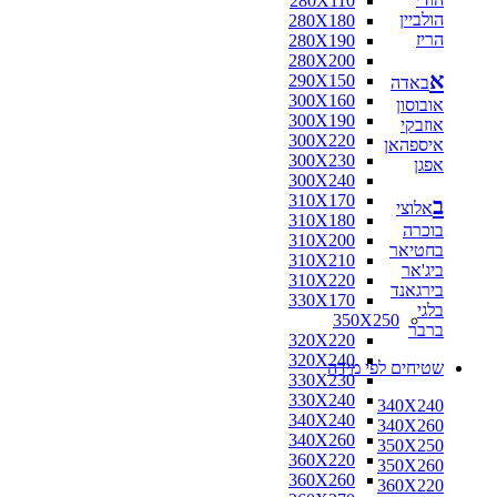
280X110
הולביין
280X180
הריז
280X190
280X200
א
290X150
באדה
300X160
אובוסון
300X190
אוזבקי
300X220
איספהאן
300X230
אפגן
300X240
310X170
ב
אלוצי
310X180
בוכרה
310X200
בחטיאר
310X210
ביג'אר
310X220
בירגאנד
330X170
בלגי
350X250
ברבר
320X220
320X240
שטיחים לפי מידה
330X230
330X240
340X240
340X240
340X260
340X260
350X250
360X220
350X260
360X260
360X220