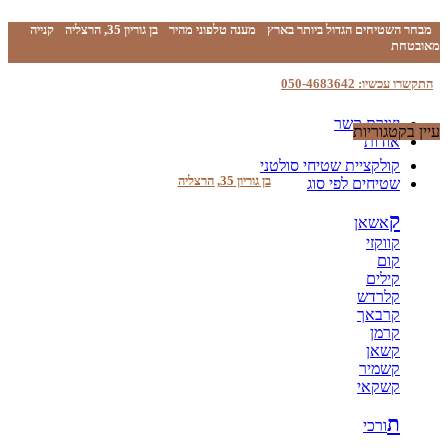
מבחר השטיחים הגדול ביותר בארץ
מענה טלפוני מהיר
בן גוריון 35, הרצליה
קנייה
מאובטחת
התקשרו עכשיו: 050-4683642
יצירת קשר
עיין בקטגוריות
אודות
קולקציית שטיחי סולטני
בן גוריון 35, הרצליה
שטיחים לפי סוג
ק
אשאן
קווקזי
קום
קילים
קלרדש
קרבאך
קרמן
קשאן
קשמיר
קשקאי
ת
ורכי