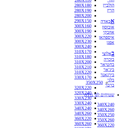
280X110
הולביין
280X180
הריז
280X190
280X200
א
290X150
באדה
300X160
אובוסון
300X190
אוזבקי
300X220
איספהאן
300X230
אפגן
300X240
310X170
ב
אלוצי
310X180
בוכרה
310X200
בחטיאר
310X210
ביג'אר
310X220
בירגאנד
330X170
בלגי
350X250
ברבר
320X220
320X240
שטיחים לפי מידה
330X230
330X240
340X240
340X240
340X260
340X260
350X250
360X220
350X260
360X260
360X220