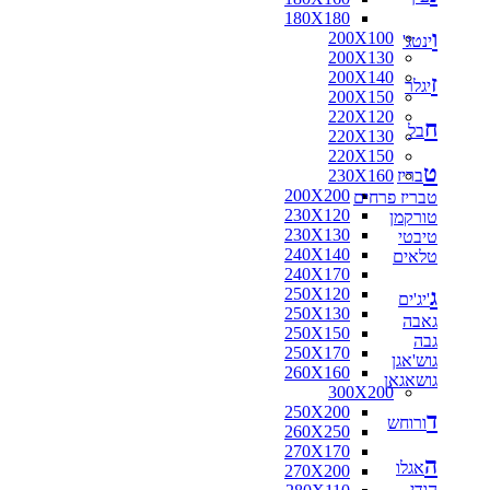
180X180
ו
200X100
ינטג'
200X130
200X140
ז
יגלר
200X150
220X120
ח
בל
220X130
220X150
ט
בריז
230X160
200X200
טבריז פרחים
230X120
טורקמן
230X130
טיבטי
240X140
טלאים
240X170
ג
250X120
'יג'ים
250X130
גאבה
250X150
גבה
250X170
גוש'אגן
260X160
גושאגאן
300X200
250X200
ד
ורוחש
260X250
270X170
ה
אגלו
270X200
הודי