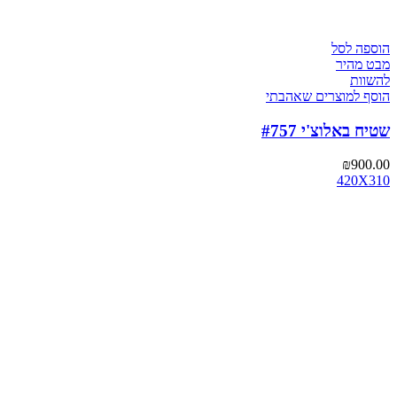
הוספה לסל
מבט מהיר
להשוות
הוסף למוצרים שאהבתי
שטיח באלוצ'י #757
₪
900.00
420X310