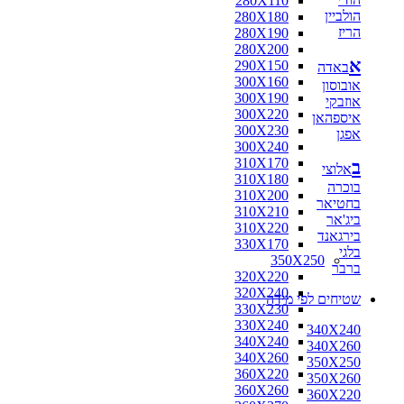
280X110
הולביין
280X180
הריז
280X190
280X200
א
290X150
באדה
300X160
אובוסון
300X190
אוזבקי
300X220
איספהאן
300X230
אפגן
300X240
310X170
ב
אלוצי
310X180
בוכרה
310X200
בחטיאר
310X210
ביג'אר
310X220
בירגאנד
330X170
בלגי
350X250
ברבר
320X220
320X240
שטיחים לפי מידה
330X230
330X240
340X240
340X240
340X260
340X260
350X250
360X220
350X260
360X260
360X220