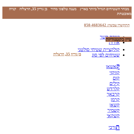
מבחר השטיחים הגדול ביותר בארץ
מענה טלפוני מהיר
בן גוריון 35, הרצליה
קנייה
מאובטחת
התקשרו עכשיו: 050-4683642
יצירת קשר
עיין בקטגוריות
אודות
קולקציית שטיחי סולטני
בן גוריון 35, הרצליה
שטיחים לפי סוג
ק
אשאן
קווקזי
קום
קילים
קלרדש
קרבאך
קרמן
קשאן
קשמיר
קשקאי
ת
ורכי