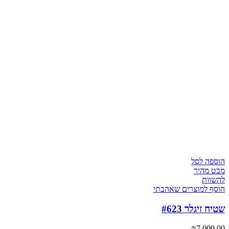
הוספה לסל
מבט מהיר
להשוות
הוסף למוצרים שאהבתי
שטיח זיגלר #623
₪
7,000.00