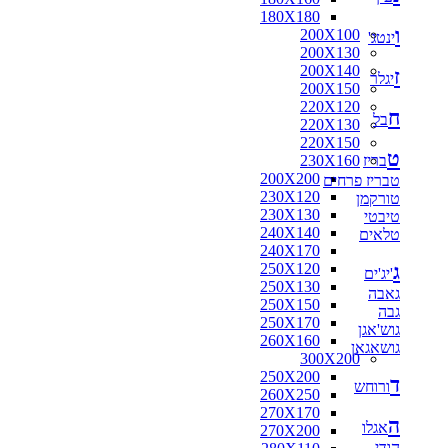
180X180
ו
200X100
ינטג'
200X130
200X140
ז
יגלר
200X150
220X120
ח
בל
220X130
220X150
ט
בריז
230X160
200X200
טבריז פרחים
230X120
טורקמן
230X130
טיבטי
240X140
טלאים
240X170
ג
250X120
'יג'ים
250X130
גאבה
250X150
גבה
250X170
גוש'אגן
260X160
גושאגאן
300X200
250X200
ד
ורוחש
260X250
270X170
ה
אגלו
270X200
הודי