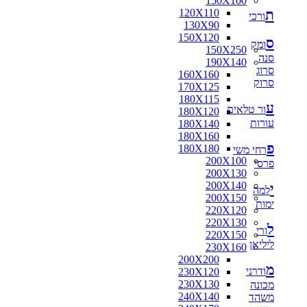
150X100
ת
120X110
ורכי
130X90
150X120
ס
ומק
150X250
סנה
190X140
סרוג
160X160
סרוק
170X125
180X115
ע
ור טלאים
180X120
עורות
180X140
180X160
פ
180X180
רחי משי
200X100
פרסי
200X130
200X140
י
למה
200X150
ימות
220X120
220X130
ל
ורי
220X150
ליליאן
230X160
200X200
מ
ודרני
230X120
230X130
מכונה
240X140
משהד