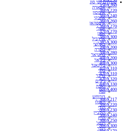
שטיחים לפי סוג
350X260
אבאדה
360X220
אובוסון
360X240
אוזבקי
360X260
איספהאן
360X270
אנגלי
370X270
אפגן
380X300
ארדביל
385X300
באלוצי
390X200
בוכרה
390X280
בחטיאר
400X200
ביג'אר
400X300
בירגאנד
410X310
בלגי
420X310
ברבר
420X320
ג'יג'ים
440X330
גאבה
600X400
גבה
דורוחש
300X217
האגלו
300X220
הודי
300X230
הולביין
300X240
הריז
300X250
וינטג'
300X300
זיגלר
310X170