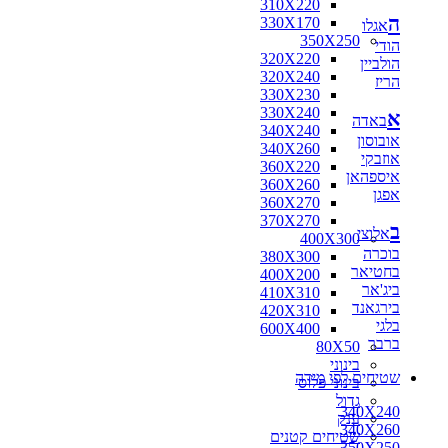
310X220
ה
330X170
אגלו
350X250
הודי
320X220
הולביין
320X240
הריז
330X230
330X240
א
באדה
340X240
אובוסון
340X260
אוזבקי
360X220
איספהאן
360X260
אפגן
360X270
370X270
ב
אלוצי
400X300
בוכרה
380X300
בחטיאר
400X200
ביג'אר
410X310
בירגאנד
420X310
בלגי
600X400
ברבר
80X50
בינוני
שטיחים לפי מידה
בינוני פלוס
גדול
340X240
ענק
340X260
שטיחים קטנים
350X250