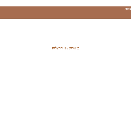
טחת
בן גוריון 35, הרצליה