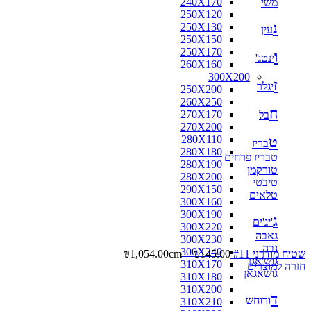
240X170
משי
250X120
נ
250X130
עין
250X150
250X170
ו
ינטג'
260X160
300X200
ז
יגלר
250X200
260X250
ח
270X170
בל
270X200
280X110
ט
בריז
280X180
טבריז פרחים
280X190
טורקמן
280X200
טיבטי
290X150
טלאים
300X160
300X190
ג
'יג'ים
300X220
גאבה
300X230
גבה
300X240
שטיח מודרני #11
145.00
₪
–
cm
1,054.00
₪
גוש'אגן
310X170
חזרה למוצרים
גושאגאן
310X180
310X200
ד
ורוחש
310X210