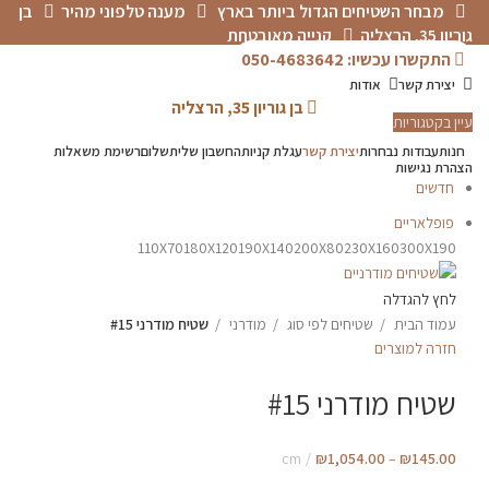
מבחר השטיחים הגדול ביותר בארץ
מענה טלפוני מהיר
בן
גוריון 35, הרצליה
קנייה מאובטחת
התקשרו עכשיו: 050-4683642
יצירת קשר
אודות
בן גוריון 35, הרצליה
עיין בקטגוריות
חנות
עבודות נבחרות
יצירת קשר
עגלת קניות
החשבון שלי
תשלום
רשימת משאלות
הצהרת נגישות
חדשים
פופלאריים
110X70
180X120
190X140
200X80
230X160
300X190
לחץ להגדלה
עמוד הבית
שטיחים לפי סוג
מודרני
שטיח מודרני #15
חזרה למוצרים
שטיח מודרני #15
cm
₪
1,054.00
–
₪
145.00