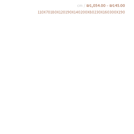
cm
₪
1,054.00
–
₪
145.00
110X70
180X120
190X140
200X80
230X160
300X190