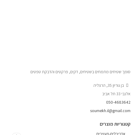
סומך שטיחים מתמחים בשטיחים, דקים, פרקטים והדבקת טפטים
בן גוריון 35, הרצליה
אלנבי 33 תל אביב
050-4683642
soumekh.il@gmail.com
קטגוריות מוצרים
אדריכלים-מעצבים