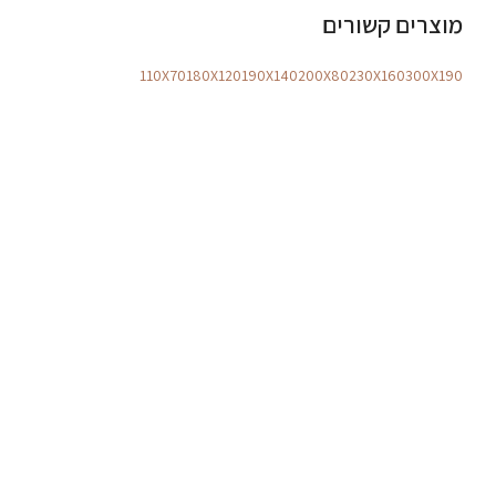
מוצרים קשורים
110X70
180X120
190X140
200X80
230X160
300X190