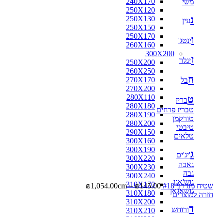
240X170
משי
250X120
נ
250X130
עין
250X150
250X170
ו
ינטג'
260X160
300X200
ז
יגלר
250X200
260X250
ח
270X170
בל
270X200
280X110
ט
בריז
280X180
טבריז פרחים
280X190
טורקמן
280X200
טיבטי
290X150
טלאים
300X160
300X190
ג
'יג'ים
300X220
גאבה
300X230
גבה
300X240
גוש'אגן
310X170
שטיח מודרני #18
145.00
₪
–
cm
1,054.00
₪
גושאגאן
310X180
חזרה למוצרים
310X200
ד
ורוחש
310X210