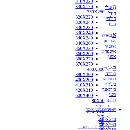
310X220
ה
330X170
אגלו
350X250
הודי
320X220
הולביין
320X240
הריז
330X230
330X240
א
באדה
340X240
אובוסון
340X260
אוזבקי
360X220
איספהאן
360X260
אפגן
360X270
370X270
ב
אלוצי
400X300
בוכרה
380X300
בחטיאר
400X200
ביג'אר
410X310
בירגאנד
420X310
בלגי
600X400
ברבר
80X50
בינוני
שטיחים לפי מידה
בינוני פלוס
גדול
340X240
ענק
340X260
שטיחים קטנים
350X250