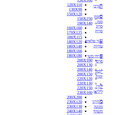
150X100
ת
120X110
ורכי
130X90
150X120
ס
ומק
150X250
סנה
190X140
סרוג
160X160
סרוק
170X125
180X115
ע
ור טלאים
180X120
עורות
180X140
180X160
פ
180X180
רחי משי
200X100
פרסי
200X130
200X140
י
למה
200X150
ימות
220X120
220X130
ל
ורי
220X150
ליליאן
230X160
200X200
מ
ודרני
230X120
230X130
מכונה
240X140
משהד