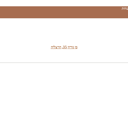
טחת
בן גוריון 35, הרצליה