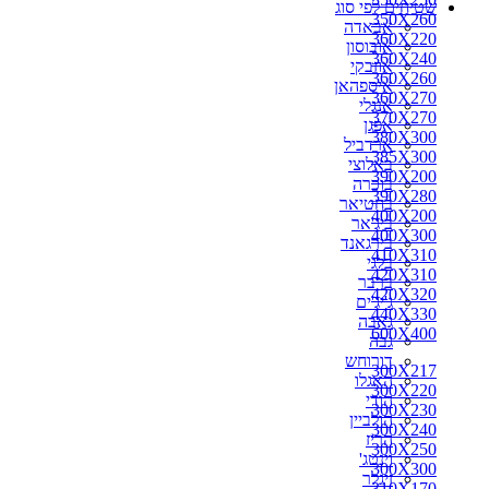
שטיחים לפי סוג
350X260
אבאדה
360X220
אובוסון
360X240
אוזבקי
360X260
איספהאן
360X270
אנגלי
370X270
אפגן
380X300
ארדביל
385X300
באלוצי
390X200
בוכרה
390X280
בחטיאר
400X200
ביג'אר
400X300
בירגאנד
410X310
בלגי
420X310
ברבר
420X320
ג'יג'ים
440X330
גאבה
600X400
גבה
דורוחש
300X217
האגלו
300X220
הודי
300X230
הולביין
300X240
הריז
300X250
וינטג'
300X300
זיגלר
310X170