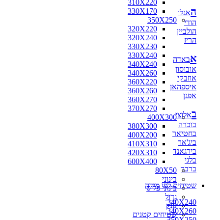
310X220
ה
330X170
אגלו
350X250
הודי
320X220
הולביין
320X240
הריז
330X230
330X240
א
באדה
340X240
אובוסון
340X260
אוזבקי
360X220
איספהאן
360X260
אפגן
360X270
370X270
ב
אלוצי
400X300
בוכרה
380X300
בחטיאר
400X200
ביג'אר
410X310
בירגאנד
420X310
בלגי
600X400
ברבר
80X50
בינוני
שטיחים לפי מידה
בינוני פלוס
גדול
340X240
ענק
340X260
שטיחים קטנים
350X250