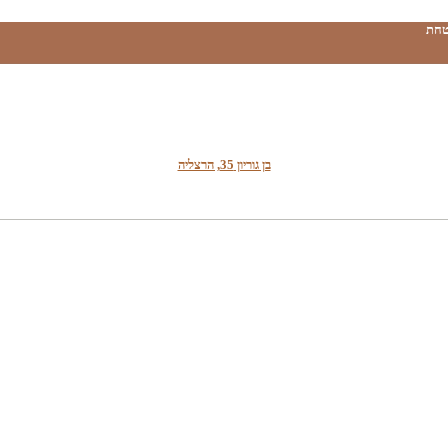
טחת
בן גוריון 35, הרצליה