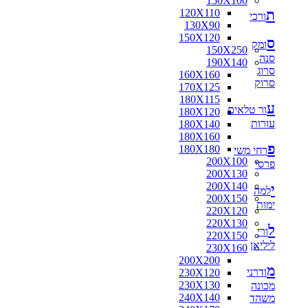
150X100
ת
120X110
ורכי
130X90
150X120
ס
ומק
150X250
סנה
190X140
סרוג
160X160
סרוק
170X125
180X115
ע
ור טלאים
180X120
עורות
180X140
180X160
פ
180X180
רחי משי
200X100
פרסי
200X130
200X140
י
למה
200X150
ימות
220X120
220X130
ל
ורי
220X150
ליליאן
230X160
200X200
מ
ודרני
230X120
230X130
מכונה
240X140
משהד