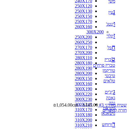
240X170
משי
250X120
נ
250X130
עין
250X150
250X170
ו
ינטג'
260X160
300X200
ז
יגלר
250X200
260X250
ח
270X170
בל
270X200
280X110
ט
בריז
280X180
טבריז פרחים
280X190
טורקמן
280X200
טיבטי
290X150
טלאים
300X160
300X190
ג
'יג'ים
300X220
גאבה
300X230
גבה
300X240
שטיח מודרני #3
145.00
₪
–
cm
1,054.00
₪
גוש'אגן
310X170
חזרה למוצרים
גושאגאן
310X180
310X200
ד
ורוחש
310X210