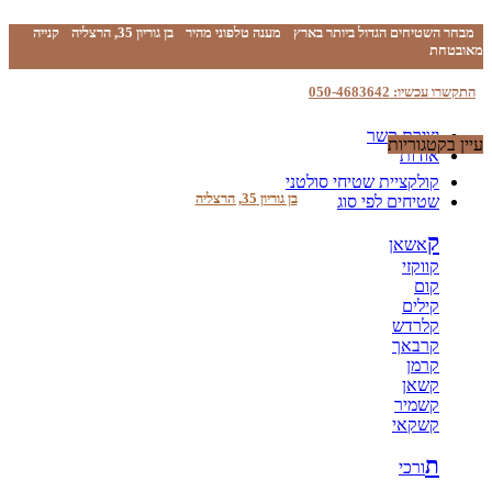
מבחר השטיחים הגדול ביותר בארץ
מענה טלפוני מהיר
בן גוריון 35, הרצליה
קנייה
מאובטחת
התקשרו עכשיו: 050-4683642
יצירת קשר
עיין בקטגוריות
אודות
קולקציית שטיחי סולטני
בן גוריון 35, הרצליה
שטיחים לפי סוג
ק
אשאן
קווקזי
קום
קילים
קלרדש
קרבאך
קרמן
קשאן
קשמיר
קשקאי
ת
ורכי