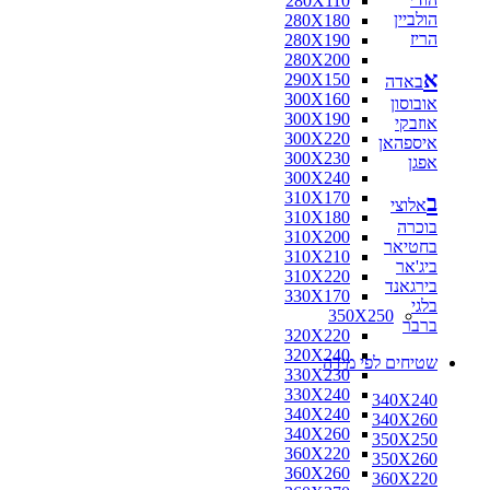
280X110
הולביין
280X180
הריז
280X190
280X200
א
290X150
באדה
300X160
אובוסון
300X190
אוזבקי
300X220
איספהאן
300X230
אפגן
300X240
310X170
ב
אלוצי
310X180
בוכרה
310X200
בחטיאר
310X210
ביג'אר
310X220
בירגאנד
330X170
בלגי
350X250
ברבר
320X220
320X240
שטיחים לפי מידה
330X230
330X240
340X240
340X240
340X260
340X260
350X250
360X220
350X260
360X260
360X220