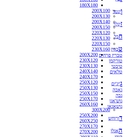
180X180
ו
200X100
ינטג'
200X130
200X140
ז
יגלר
200X150
220X120
ח
בל
220X130
220X150
ט
בריז
230X160
200X200
טבריז פרחים
230X120
טורקמן
230X130
טיבטי
240X140
טלאים
240X170
ג
250X120
'יג'ים
250X130
גאבה
250X150
גבה
250X170
גוש'אגן
260X160
גושאגאן
300X200
250X200
ד
ורוחש
260X250
270X170
ה
אגלו
270X200
הודי