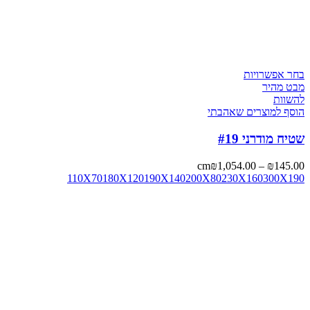
בחר אפשרויות
מבט מהיר
להשוות
הוסף למוצרים שאהבתי
שטיח מודרני #19
cm
₪
1,054.00
–
₪
145.00
110X70
180X120
190X140
200X80
230X160
300X190