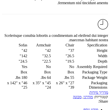
.
fermentum nisl tincidunt
amentu
Scelerisque conubia lobortis a condimentum ad eleifend dui integer
maecenas habitant nostra.
Sofas
Armchair
Chair
Specification
42"
42"
37"
Height
142"
32.5"
26.5"
Width
24.5"
22.5"
19.5"
Depth
Yes
No
No
Assembly Required
Box
Box
Box
Packaging Type
180 lbs.
64 lbs.
55 lbs.
Package Weight
46" x 142" x
45" x 35" x
27" x 26" x
Packaging
25"
24"
39"
Dimensions
מדריך מידות
קטגוריות:
מודרני
,
מכונה
Share:
מידע נוסף