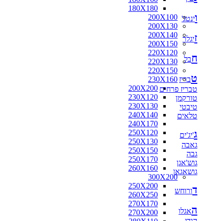
180X180
ו
200X100
ינטג'
200X130
200X140
ז
יגלר
200X150
220X120
ח
בל
220X130
220X150
ט
בריז
230X160
200X200
טבריז פרחים
230X120
טורקמן
230X130
טיבטי
240X140
טלאים
240X170
ג
250X120
'יג'ים
250X130
גאבה
250X150
גבה
250X170
גוש'אגן
260X160
גושאגאן
300X200
250X200
ד
ורוחש
260X250
270X170
ה
אגלו
270X200
הודי