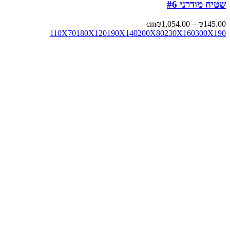
שטיח מודרני #6
cm
₪
1,054.00
–
₪
145.00
110X70
180X120
190X140
200X80
230X160
300X190