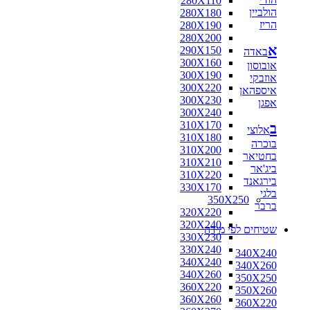
280X110
הולביין
280X180
הריז
280X190
280X200
א
290X150
באדה
300X160
אובוסון
300X190
אוזבקי
300X220
איספהאן
300X230
אפגן
300X240
310X170
ב
אלוצי
310X180
בוכרה
310X200
בחטיאר
310X210
ביג'אר
310X220
בירגאנד
330X170
בלגי
350X250
ברבר
320X220
320X240
שטיחים לפי מידה
330X230
330X240
340X240
340X240
340X260
340X260
350X250
360X220
350X260
360X260
360X220