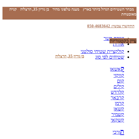
מבחר השטיחים הגדול ביותר בארץ
מענה טלפוני מהיר
בן גוריון 35, הרצליה
קנייה
מאובטחת
התקשרו עכשיו: 050-4683642
יצירת קשר
עיין בקטגוריות
אודות
קולקציית שטיחי סולטני
בן גוריון 35, הרצליה
שטיחים לפי סוג
ק
אשאן
קווקזי
קום
קילים
קלרדש
קרבאך
קרמן
קשאן
קשמיר
קשקאי
ת
ורכי