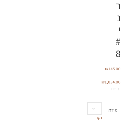
ר
נ
י
#
8
₪
145.00
–
₪
1,054.00
cm
מידה
נקה