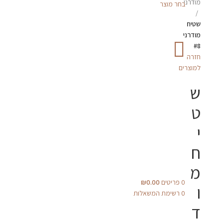
מודרני
בחר מוצר
שטיח
מודרני
#8
חזרה
למוצרים
ש
ט
י
ח
מ
0
פריטים
0.00
₪
ו
0
רשימת המשאלות
ד