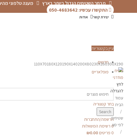
מבחר השטיחים הגדול ביותר בארץ
מענה טלפוני מהיר
התקשרו עכשיו: 050-4683642
יצירת קשר
אודות
עיין בקטגוריות
חדשים
110X70
180X120
190X140
200X80
230X160
300X190
פופלאריים
לחץ
להגדלה
עמוד
בחר קטגוריה
הבית
Search
שטיחים
הרשמה/התחברות
לפי סוג
0
רשימת המשאלות
0
פריטים
0.00
₪