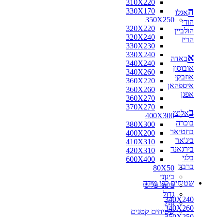
310X220
ה
330X170
אגלו
350X250
הודי
320X220
הולביין
320X240
הריז
330X230
330X240
א
באדה
340X240
אובוסון
340X260
אוזבקי
360X220
איספהאן
360X260
אפגן
360X270
370X270
ב
אלוצי
400X300
בוכרה
380X300
בחטיאר
400X200
ביג'אר
410X310
בירגאנד
420X310
בלגי
600X400
ברבר
80X50
בינוני
שטיחים לפי מידה
בינוני פלוס
גדול
340X240
ענק
340X260
שטיחים קטנים
350X250