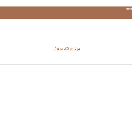
טחת
בן גוריון 35, הרצליה