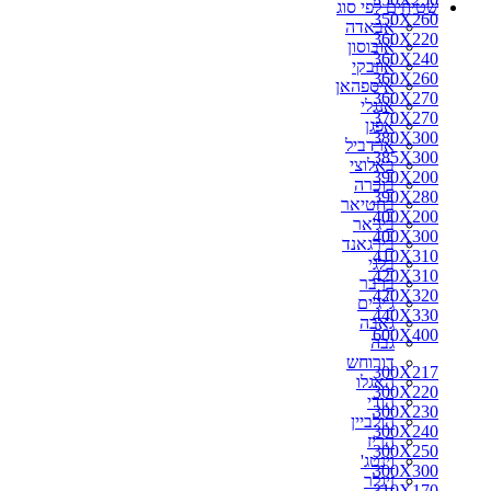
שטיחים לפי סוג
350X260
אבאדה
360X220
אובוסון
360X240
אוזבקי
360X260
איספהאן
360X270
אנגלי
370X270
אפגן
380X300
ארדביל
385X300
באלוצי
390X200
בוכרה
390X280
בחטיאר
400X200
ביג'אר
400X300
בירגאנד
410X310
בלגי
420X310
ברבר
420X320
ג'יג'ים
440X330
גאבה
600X400
גבה
דורוחש
300X217
האגלו
300X220
הודי
300X230
הולביין
300X240
הריז
300X250
וינטג'
300X300
זיגלר
310X170