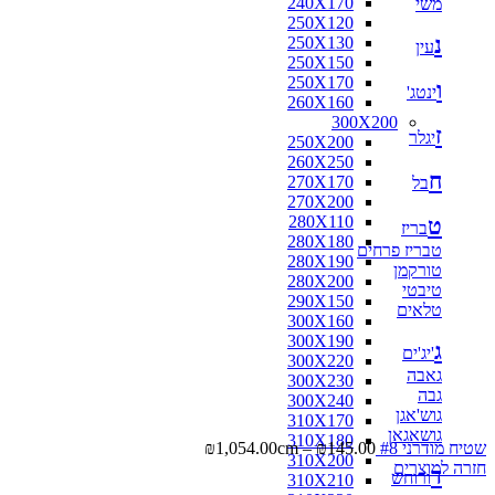
240X170
משי
250X120
נ
250X130
עין
250X150
250X170
ו
ינטג'
260X160
300X200
ז
יגלר
250X200
260X250
ח
270X170
בל
270X200
280X110
ט
בריז
280X180
טבריז פרחים
280X190
טורקמן
280X200
טיבטי
290X150
טלאים
300X160
300X190
ג
'יג'ים
300X220
גאבה
300X230
גבה
300X240
גוש'אגן
310X170
גושאגאן
310X180
שטיח מודרני #8
145.00
₪
–
cm
1,054.00
₪
310X200
חזרה למוצרים
ד
ורוחש
310X210