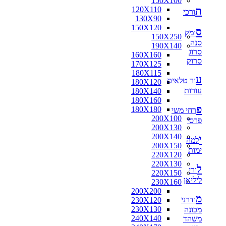
150X100
ת
120X110
ורכי
130X90
150X120
ס
ומק
150X250
סנה
190X140
סרוג
160X160
סרוק
170X125
180X115
ע
ור טלאים
180X120
עורות
180X140
180X160
פ
180X180
רחי משי
200X100
פרסי
200X130
200X140
י
למה
200X150
ימות
220X120
220X130
ל
ורי
220X150
ליליאן
230X160
200X200
מ
ודרני
230X120
230X130
מכונה
240X140
משהד