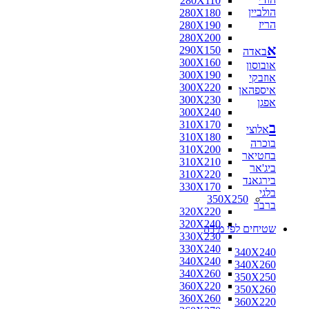
280X110
הולביין
280X180
הריז
280X190
280X200
א
290X150
באדה
300X160
אובוסון
300X190
אוזבקי
300X220
איספהאן
300X230
אפגן
300X240
310X170
ב
אלוצי
310X180
בוכרה
310X200
בחטיאר
310X210
ביג'אר
310X220
בירגאנד
330X170
בלגי
350X250
ברבר
320X220
320X240
שטיחים לפי מידה
330X230
330X240
340X240
340X240
340X260
340X260
350X250
360X220
350X260
360X260
360X220