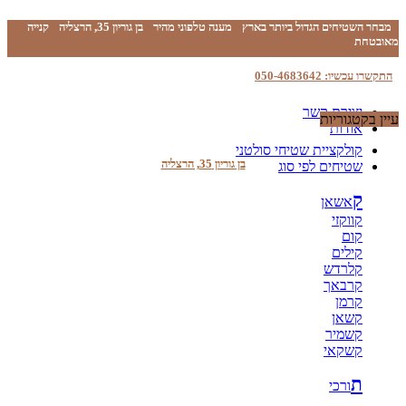
מבחר השטיחים הגדול ביותר בארץ
מענה טלפוני מהיר
בן גוריון 35, הרצליה
קנייה
מאובטחת
התקשרו עכשיו: 050-4683642
יצירת קשר
עיין בקטגוריות
אודות
קולקציית שטיחי סולטני
בן גוריון 35, הרצליה
שטיחים לפי סוג
ק
אשאן
קווקזי
קום
קילים
קלרדש
קרבאך
קרמן
קשאן
קשמיר
קשקאי
ת
ורכי