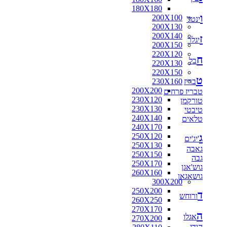
180X180
ו
200X100
ינטג'
200X130
200X140
ז
יגלר
200X150
220X120
ח
בל
220X130
220X150
ט
בריז
230X160
200X200
טבריז פרחים
230X120
טורקמן
230X130
טיבטי
240X140
טלאים
240X170
ג
250X120
'יג'ים
250X130
גאבה
250X150
גבה
250X170
גוש'אגן
260X160
גושאגאן
300X200
250X200
ד
ורוחש
260X250
270X170
ה
אגלו
270X200
הודי