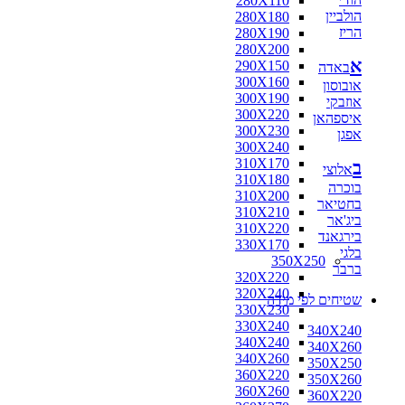
280X110
הולביין
280X180
הריז
280X190
280X200
א
290X150
באדה
300X160
אובוסון
300X190
אוזבקי
300X220
איספהאן
300X230
אפגן
300X240
310X170
ב
אלוצי
310X180
בוכרה
310X200
בחטיאר
310X210
ביג'אר
310X220
בירגאנד
330X170
בלגי
350X250
ברבר
320X220
320X240
שטיחים לפי מידה
330X230
330X240
340X240
340X240
340X260
340X260
350X250
360X220
350X260
360X260
360X220