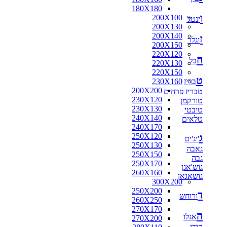
180X180
ו
200X100
ינטג'
200X130
200X140
ז
יגלר
200X150
220X120
ח
בל
220X130
220X150
ט
בריז
230X160
200X200
טבריז פרחים
230X120
טורקמן
230X130
טיבטי
240X140
טלאים
240X170
ג
250X120
'יג'ים
250X130
גאבה
250X150
גבה
250X170
גוש'אגן
260X160
גושאגאן
300X200
250X200
ד
ורוחש
260X250
270X170
ה
אגלו
270X200
הודי