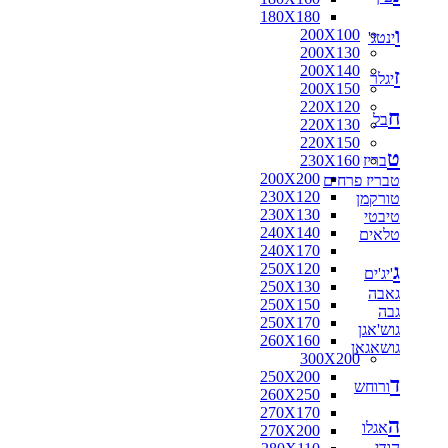
180X180
ו
200X100
ינטג'
200X130
200X140
ז
יגלר
200X150
220X120
ח
בל
220X130
220X150
ט
בריז
230X160
200X200
טבריז פרחים
230X120
טורקמן
230X130
טיבטי
240X140
טלאים
240X170
ג
250X120
'יג'ים
250X130
גאבה
250X150
גבה
250X170
גוש'אגן
260X160
גושאגאן
300X200
250X200
ד
ורוחש
260X250
270X170
ה
אגלו
270X200
הודי