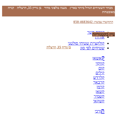
מבחר השטיחים הגדול ביותר בארץ
מענה טלפוני מהיר
בן גוריון 35, הרצליה
קנייה
מאובטחת
התקשרו עכשיו: 050-4683642
יצירת קשר
עיין בקטגוריות
אודות
קולקציית שטיחי סולטני
בן גוריון 35, הרצליה
שטיחים לפי סוג
ק
אשאן
קווקזי
קום
קילים
קלרדש
קרבאך
קרמן
קשאן
קשמיר
קשקאי
ת
ורכי