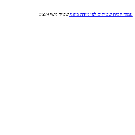
עמוד הבית
שטיחים לפי מידה
בינוני
שטיח משי #659