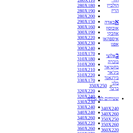
280X110
הולביין
280X180
הריז
280X190
280X200
א
290X150
באדה
300X160
אובוסון
300X190
אוזבקי
300X220
איספהאן
300X230
אפגן
300X240
310X170
ב
אלוצי
310X180
בוכרה
310X200
בחטיאר
310X210
ביג'אר
310X220
בירגאנד
330X170
בלגי
350X250
ברבר
320X220
320X240
שטיחים לפי מידה
330X230
330X240
340X240
340X240
340X260
340X260
350X250
360X220
350X260
360X260
360X220