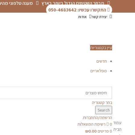
מבחר השטיחים הגדול ביותר בארץ
מענה טלפוני מהיר
התקשרו עכשיו: 050-4683642
יצירת קשר
אודות
עיין בקטגוריות
חדשים
250X150
פופלאריים
לחץ
להגדלה
בחר קטגוריה
Search
הרשמה/התחברות
עמוד
0
רשימת המשאלות
הבית
0
פריטים
0.00
₪