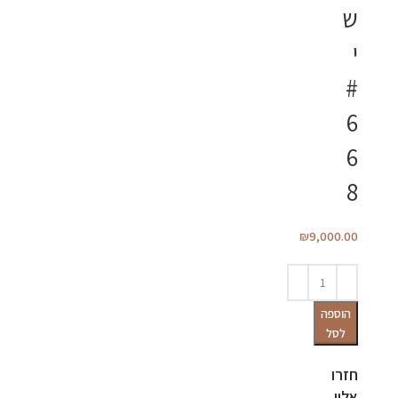
ש
י
#
6
6
8
₪
9,000.00
הוספה
לסל
חזרו
אליי