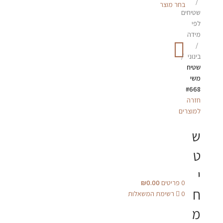
בחר מוצר
שטיחים
לפי
מידה
בינוני
שטיח
משי
#668
חזרה
למוצרים
ש
ט
י
0
פריטים
0.00
₪
ח
0
רשימת המשאלות
מ