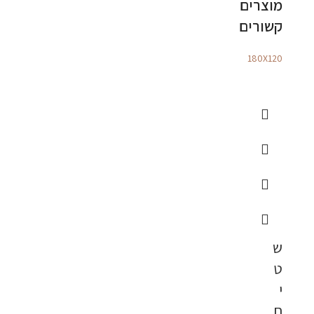
מוצרים
קשורים
180X120
ש
ט
י
ח