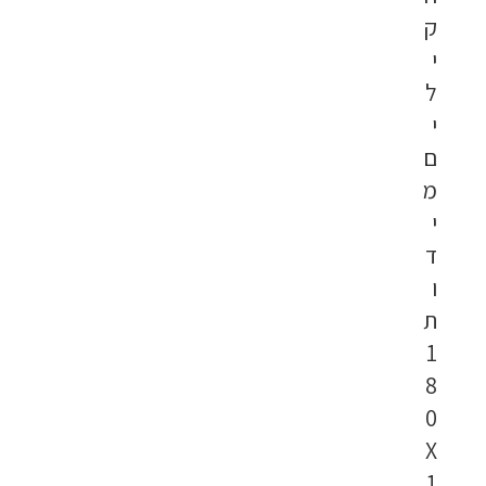
ק
י
ל
י
ם
מ
י
ד
ו
ת
1
8
0
X
1