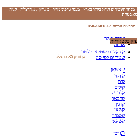
מבחר השטיחים הגדול ביותר בארץ
מענה טלפוני מהיר
בן גוריון 35, הרצליה
קנייה
מאובטחת
התקשרו עכשיו: 050-4683642
יצירת קשר
עיין בקטגוריות
אודות
קולקציית שטיחי סולטני
בן גוריון 35, הרצליה
שטיחים לפי סוג
ק
אשאן
קווקזי
קום
קילים
קלרדש
קרבאך
קרמן
קשאן
קשמיר
קשקאי
ת
ורכי