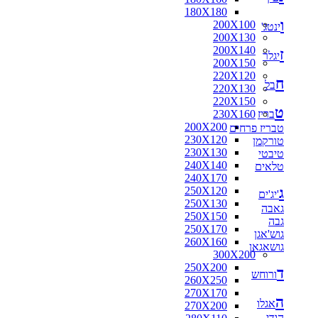
180X180
ו
200X100
ינטג'
200X130
200X140
ז
יגלר
200X150
220X120
ח
בל
220X130
220X150
ט
בריז
230X160
200X200
טבריז פרחים
230X120
טורקמן
230X130
טיבטי
240X140
טלאים
240X170
ג
250X120
'יג'ים
250X130
גאבה
250X150
גבה
250X170
גוש'אגן
260X160
גושאגאן
300X200
250X200
ד
ורוחש
260X250
270X170
ה
אגלו
270X200
הודי