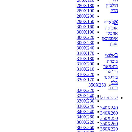
280X110
הולביין
280X180
הריז
280X190
280X200
א
290X150
באדה
300X160
אובוסון
300X190
אוזבקי
300X220
איספהאן
300X230
אפגן
300X240
310X170
ב
אלוצי
310X180
בוכרה
310X200
בחטיאר
310X210
ביג'אר
310X220
בירגאנד
330X170
בלגי
350X250
ברבר
320X220
320X240
שטיחים לפי מידה
330X230
330X240
340X240
340X240
340X260
340X260
350X250
360X220
350X260
360X260
360X220