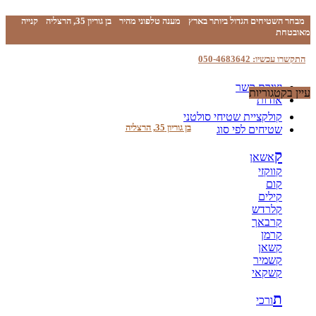
מבחר השטיחים הגדול ביותר בארץ
מענה טלפוני מהיר
בן גוריון 35, הרצליה
קנייה
מאובטחת
התקשרו עכשיו: 050-4683642
יצירת קשר
עיין בקטגוריות
אודות
קולקציית שטיחי סולטני
בן גוריון 35, הרצליה
שטיחים לפי סוג
ק
אשאן
קווקזי
קום
קילים
קלרדש
קרבאך
קרמן
קשאן
קשמיר
קשקאי
ת
ורכי