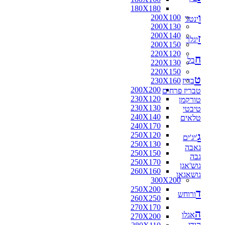
180X180
ו
200X100
ינטג'
200X130
200X140
ז
יגלר
200X150
220X120
ח
בל
220X130
220X150
ט
בריז
230X160
200X200
טבריז פרחים
230X120
טורקמן
230X130
טיבטי
240X140
טלאים
240X170
ג
250X120
'יג'ים
250X130
גאבה
250X150
גבה
250X170
גוש'אגן
260X160
גושאגאן
300X200
250X200
ד
ורוחש
260X250
270X170
ה
אגלו
270X200
הודי