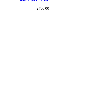
₪
700.00