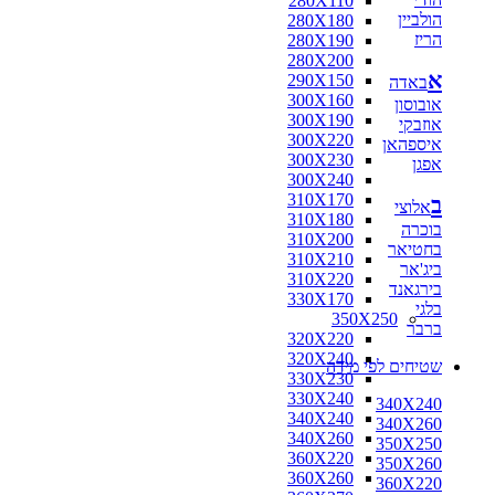
280X110
הולביין
280X180
הריז
280X190
280X200
א
290X150
באדה
300X160
אובוסון
300X190
אוזבקי
300X220
איספהאן
300X230
אפגן
300X240
310X170
ב
אלוצי
310X180
בוכרה
310X200
בחטיאר
310X210
ביג'אר
310X220
בירגאנד
330X170
בלגי
350X250
ברבר
320X220
320X240
שטיחים לפי מידה
330X230
330X240
340X240
340X240
340X260
340X260
350X250
360X220
350X260
360X260
360X220