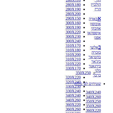
280X110
הולביין
280X180
הריז
280X190
280X200
א
290X150
באדה
300X160
אובוסון
300X190
אוזבקי
300X220
איספהאן
300X230
אפגן
300X240
310X170
ב
אלוצי
310X180
בוכרה
310X200
בחטיאר
310X210
ביג'אר
310X220
בירגאנד
330X170
בלגי
350X250
ברבר
320X220
320X240
שטיחים לפי מידה
330X230
330X240
340X240
340X240
340X260
340X260
350X250
360X220
350X260
360X260
360X220