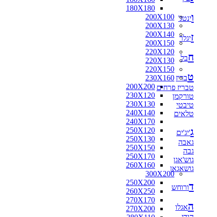
180X180
ו
200X100
ינטג'
200X130
200X140
ז
יגלר
200X150
220X120
ח
בל
220X130
220X150
ט
בריז
230X160
200X200
טבריז פרחים
230X120
טורקמן
230X130
טיבטי
240X140
טלאים
240X170
ג
250X120
'יג'ים
250X130
גאבה
250X150
גבה
250X170
גוש'אגן
260X160
גושאגאן
300X200
250X200
ד
ורוחש
260X250
270X170
ה
אגלו
270X200
הודי