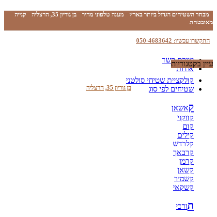
מבחר השטיחים הגדול ביותר בארץ
מענה טלפוני מהיר
בן גוריון 35, הרצליה
קנייה
מאובטחת
התקשרו עכשיו: 050-4683642
יצירת קשר
עיין בקטגוריות
אודות
קולקציית שטיחי סולטני
בן גוריון 35, הרצליה
שטיחים לפי סוג
ק
אשאן
קווקזי
קום
קילים
קלרדש
קרבאך
קרמן
קשאן
קשמיר
קשקאי
ת
ורכי