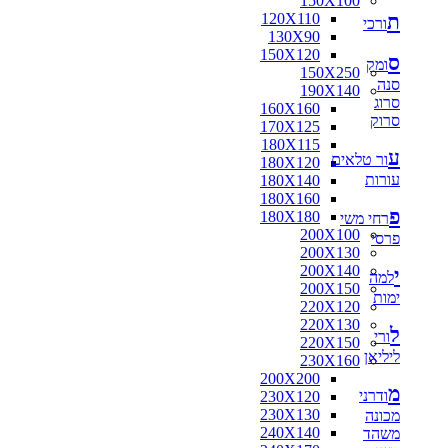
150X100
ת
120X110
ורכי
130X90
150X120
ס
ומק
150X250
סנה
190X140
סרוג
160X160
סרוק
170X125
180X115
ע
ור טלאים
180X120
עורות
180X140
180X160
פ
180X180
רחי משי
200X100
פרסי
200X130
200X140
י
למה
200X150
ימות
220X120
220X130
ל
ורי
220X150
ליליאן
230X160
200X200
מ
ודרני
230X120
230X130
מכונה
240X140
משהד