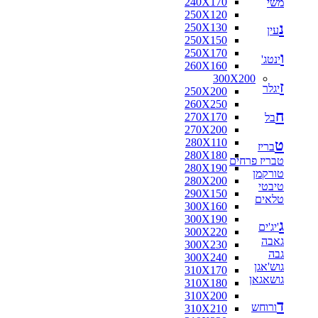
240X170
משי
250X120
נ
250X130
עין
250X150
250X170
ו
ינטג'
260X160
300X200
ז
יגלר
250X200
260X250
ח
270X170
בל
270X200
280X110
ט
בריז
280X180
טבריז פרחים
280X190
טורקמן
280X200
טיבטי
290X150
טלאים
300X160
300X190
ג
'יג'ים
300X220
גאבה
300X230
גבה
300X240
גוש'אגן
310X170
גושאגאן
310X180
310X200
ד
ורוחש
310X210