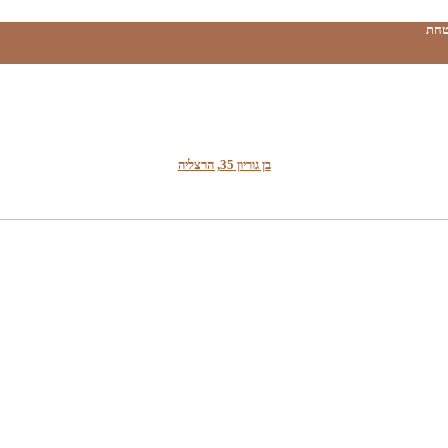
טחת
בן גוריון 35, הרצליה