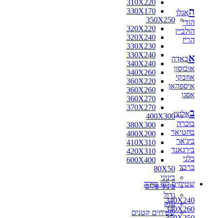
310X220
ה
330X170
אגלו
350X250
הודי
320X220
הולביין
320X240
הריז
330X230
330X240
א
באדה
340X240
אובוסון
340X260
אוזבקי
360X220
איספהאן
360X260
אפגן
360X270
370X270
ב
אלוצי
400X300
בוכרה
380X300
בחטיאר
400X200
ביג'אר
410X310
בירגאנד
420X310
בלגי
600X400
ברבר
80X50
בינוני
שטיחים לפי מידה
בינוני פלוס
גדול
340X240
ענק
340X260
שטיחים קטנים
350X250