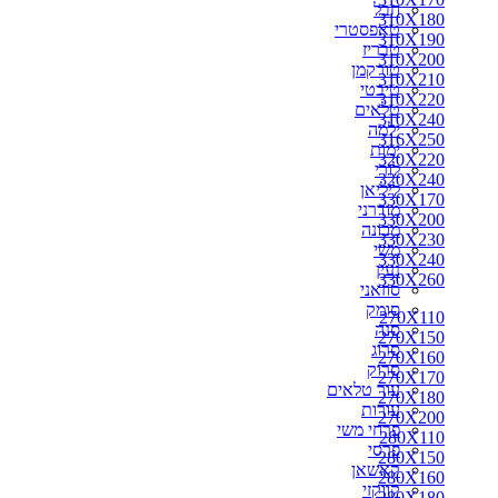
חבל
310X180
טאפסטרי
310X190
טבריז
310X200
טורקמן
310X210
טיבטי
310X220
טלאים
310X240
ילמה
316X250
ימות
320X220
לורי
320X240
ליליאן
330X170
מודרני
330X200
מכונה
330X230
משי
330X240
נעין
330X260
סוזאני
סומק
270X110
סנה
270X150
סרוג
270X160
סרוק
270X170
עור טלאים
270X180
עורות
270X200
פרחי משי
280X110
פרסי
280X150
קאשאן
280X160
קווקזי
280X180