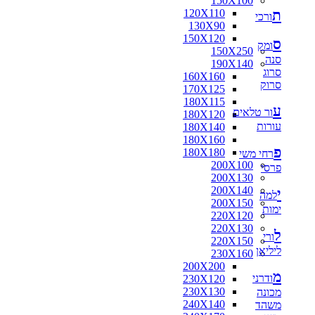
150X100
ת
120X110
ורכי
130X90
150X120
ס
ומק
150X250
סנה
190X140
סרוג
160X160
סרוק
170X125
180X115
ע
ור טלאים
180X120
עורות
180X140
180X160
פ
180X180
רחי משי
200X100
פרסי
200X130
200X140
י
למה
200X150
ימות
220X120
220X130
ל
ורי
220X150
ליליאן
230X160
200X200
מ
ודרני
230X120
230X130
מכונה
240X140
משהד