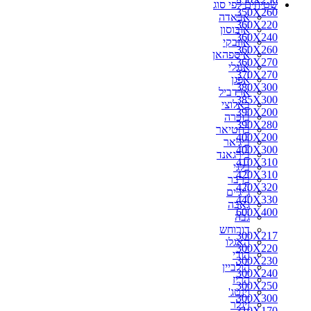
שטיחים לפי סוג
350X260
אבאדה
360X220
אובוסון
360X240
אוזבקי
360X260
איספהאן
360X270
אנגלי
370X270
אפגן
380X300
ארדביל
385X300
באלוצי
390X200
בוכרה
390X280
בחטיאר
400X200
ביג'אר
400X300
בירגאנד
410X310
בלגי
420X310
ברבר
420X320
ג'יג'ים
440X330
גאבה
600X400
גבה
דורוחש
300X217
האגלו
300X220
הודי
300X230
הולביין
300X240
הריז
300X250
וינטג'
300X300
זיגלר
310X170