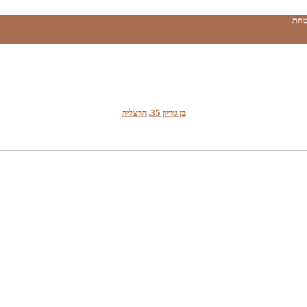
טחת
בן גוריון 35, הרצליה