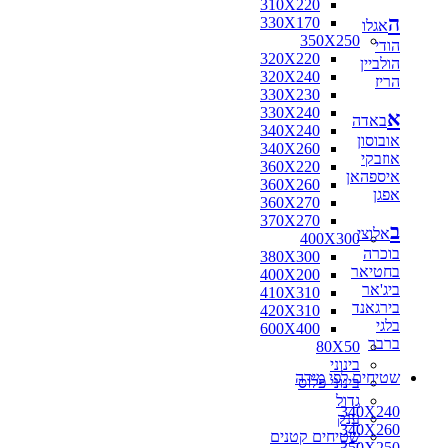
310X220
ה
330X170
אגלו
350X250
הודי
320X220
הולביין
320X240
הריז
330X230
330X240
א
באדה
340X240
אובוסון
340X260
אוזבקי
360X220
איספהאן
360X260
אפגן
360X270
370X270
ב
אלוצי
400X300
בוכרה
380X300
בחטיאר
400X200
ביג'אר
410X310
בירגאנד
420X310
בלגי
600X400
ברבר
80X50
בינוני
שטיחים לפי מידה
בינוני פלוס
גדול
340X240
ענק
340X260
שטיחים קטנים
350X250