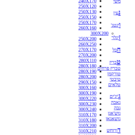
240X170
משי
250X120
נ
250X130
עין
250X150
250X170
ו
ינטג'
260X160
300X200
ז
יגלר
250X200
260X250
ח
270X170
בל
270X200
280X110
ט
בריז
280X180
טבריז פרחים
280X190
טורקמן
280X200
טיבטי
290X150
טלאים
300X160
300X190
ג
'יג'ים
300X220
גאבה
300X230
גבה
300X240
גוש'אגן
310X170
גושאגאן
310X180
310X200
ד
ורוחש
310X210