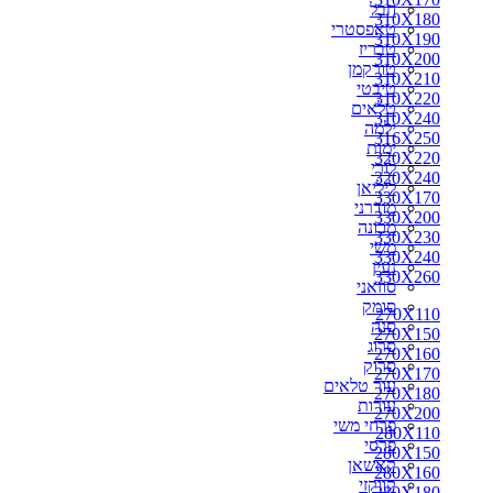
חבל
310X180
טאפסטרי
310X190
טבריז
310X200
טורקמן
310X210
טיבטי
310X220
טלאים
310X240
ילמה
316X250
ימות
320X220
לורי
320X240
ליליאן
330X170
מודרני
330X200
מכונה
330X230
משי
330X240
נעין
330X260
סוזאני
סומק
270X110
סנה
270X150
סרוג
270X160
סרוק
270X170
עור טלאים
270X180
עורות
270X200
פרחי משי
280X110
פרסי
280X150
קאשאן
280X160
קווקזי
280X180