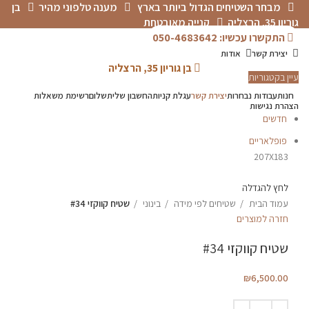
מבחר השטיחים הגדול ביותר בארץ
מענה טלפוני מהיר
בן
גוריון 35, הרצליה
קנייה מאובטחת
התקשרו עכשיו: 050-4683642
יצירת קשר
אודות
בן גוריון 35, הרצליה
עיין בקטגוריות
חנות
עבודות נבחרות
יצירת קשר
עגלת קניות
החשבון שלי
תשלום
רשימת משאלות
הצהרת נגישות
חדשים
פופלאריים
207X183
לחץ להגדלה
עמוד הבית
שטיחים לפי מידה
בינוני
שטיח קווקזי #34
חזרה למוצרים
שטיח קווקזי #34
₪
6,500.00