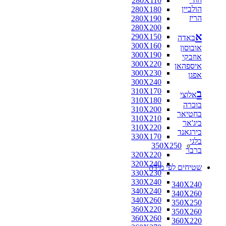
280X110
הולביין
280X180
הריז
280X190
280X200
א
290X150
באדה
300X160
אובוסון
300X190
אוזבקי
300X220
איספהאן
300X230
אפגן
300X240
310X170
ב
אלוצי
310X180
בוכרה
310X200
בחטיאר
310X210
ביג'אר
310X220
בירגאנד
330X170
בלגי
350X250
ברבר
320X220
320X240
שטיחים לפי מידה
330X230
330X240
340X240
340X240
340X260
340X260
350X250
360X220
350X260
360X260
360X220