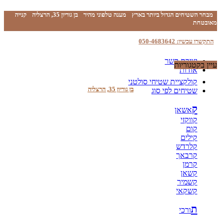
מבחר השטיחים הגדול ביותר בארץ
מענה טלפוני מהיר
בן גוריון 35, הרצליה
קנייה
מאובטחת
התקשרו עכשיו: 050-4683642
יצירת קשר
עיין בקטגוריות
אודות
קולקציית שטיחי סולטני
בן גוריון 35, הרצליה
שטיחים לפי סוג
ק
אשאן
קווקזי
קום
קילים
קלרדש
קרבאך
קרמן
קשאן
קשמיר
קשקאי
ת
ורכי