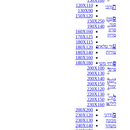
150X100
ת
120X110
ורכי
130X90
150X120
ס
ומק
150X250
סנה
190X140
סרוג
160X160
סרוק
170X125
180X115
ע
ור טלאים
180X120
עורות
180X140
180X160
פ
180X180
רחי משי
200X100
פרסי
200X130
200X140
י
למה
200X150
ימות
220X120
220X130
ל
ורי
220X150
ליליאן
230X160
200X200
מ
ודרני
230X120
230X130
מכונה
240X140
משהד