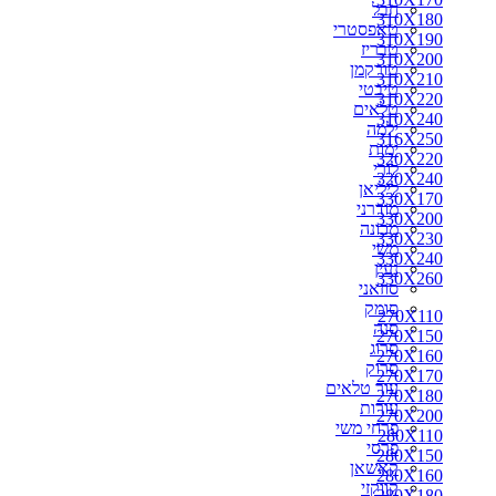
חבל
310X180
טאפסטרי
310X190
טבריז
310X200
טורקמן
310X210
טיבטי
310X220
טלאים
310X240
ילמה
316X250
ימות
320X220
לורי
320X240
ליליאן
330X170
מודרני
330X200
מכונה
330X230
משי
330X240
נעין
330X260
סוזאני
סומק
270X110
סנה
270X150
סרוג
270X160
סרוק
270X170
עור טלאים
270X180
עורות
270X200
פרחי משי
280X110
פרסי
280X150
קאשאן
280X160
קווקזי
280X180