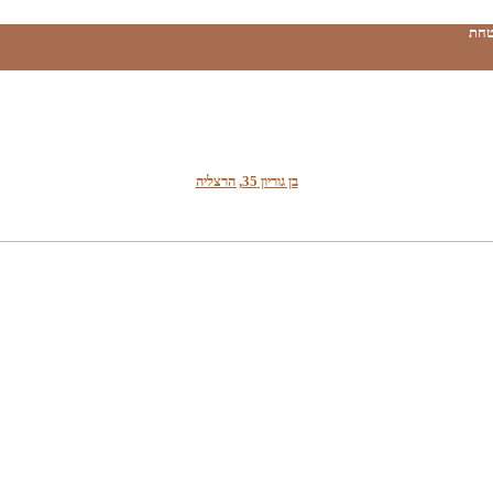
טחת
בן גוריון 35, הרצליה