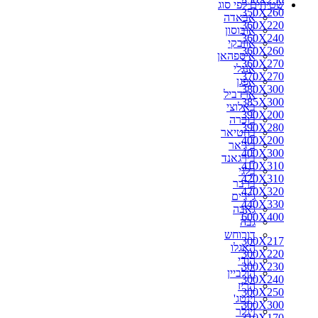
שטיחים לפי סוג
350X260
אבאדה
360X220
אובוסון
360X240
אוזבקי
360X260
איספהאן
360X270
אנגלי
370X270
אפגן
380X300
ארדביל
385X300
באלוצי
390X200
בוכרה
390X280
בחטיאר
400X200
ביג'אר
400X300
בירגאנד
410X310
בלגי
420X310
ברבר
420X320
ג'יג'ים
440X330
גאבה
600X400
גבה
דורוחש
300X217
האגלו
300X220
הודי
300X230
הולביין
300X240
הריז
300X250
וינטג'
300X300
זיגלר
310X170