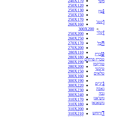
240X170
משי
250X120
נ
250X130
עין
250X150
250X170
ו
ינטג'
260X160
300X200
ז
יגלר
250X200
260X250
ח
270X170
בל
270X200
280X110
ט
בריז
280X180
טבריז פרחים
280X190
טורקמן
280X200
טיבטי
290X150
טלאים
300X160
300X190
ג
'יג'ים
300X220
גאבה
300X230
גבה
300X240
גוש'אגן
310X170
גושאגאן
310X180
310X200
ד
ורוחש
310X210