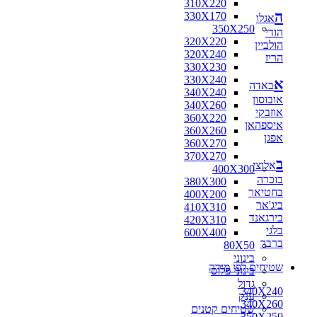
310X220
ה
330X170
אגלו
350X250
הודי
320X220
הולביין
320X240
הריז
330X230
330X240
א
באדה
340X240
אובוסון
340X260
אוזבקי
360X220
איספהאן
360X260
אפגן
360X270
370X270
ב
אלוצי
400X300
בוכרה
380X300
בחטיאר
400X200
ביג'אר
410X310
בירגאנד
420X310
בלגי
600X400
ברבר
80X50
בינוני
שטיחים לפי מידה
בינוני פלוס
גדול
340X240
ענק
340X260
שטיחים קטנים
350X250