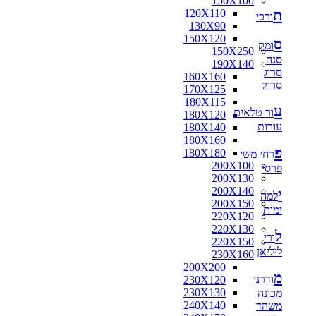
150X100
ת
120X110
ורכי
130X90
150X120
ס
ומק
150X250
סנה
190X140
סרוג
160X160
סרוק
170X125
180X115
ע
ור טלאים
180X120
עורות
180X140
180X160
פ
180X180
רחי משי
200X100
פרסי
200X130
200X140
י
למה
200X150
ימות
220X120
220X130
ל
ורי
220X150
ליליאן
230X160
200X200
מ
ודרני
230X120
230X130
מכונה
240X140
משהד