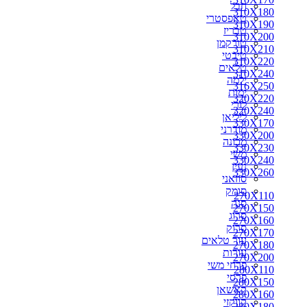
חבל
310X180
טאפסטרי
310X190
טבריז
310X200
טורקמן
310X210
טיבטי
310X220
טלאים
310X240
ילמה
316X250
ימות
320X220
לורי
320X240
ליליאן
330X170
מודרני
330X200
מכונה
330X230
משי
330X240
נעין
330X260
סוזאני
סומק
270X110
סנה
270X150
סרוג
270X160
סרוק
270X170
עור טלאים
270X180
עורות
270X200
פרחי משי
280X110
פרסי
280X150
קאשאן
280X160
קווקזי
280X180