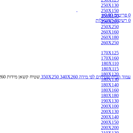
250X130
250X150
0
פריטים
0.00
₪
250X170
0
רשימת המשאלות
250X200
250X250
260X160
260X180
260X250
170X125
170X160
180X110
180X115
180X120
עמוד הבית
שטיחים לפי מידה
340X260
350X250
שטיח קשאן מידות 340X260
180X130
180X140
180X160
180X180
190X130
200X100
200X130
200X140
200X150
200X200
210X130