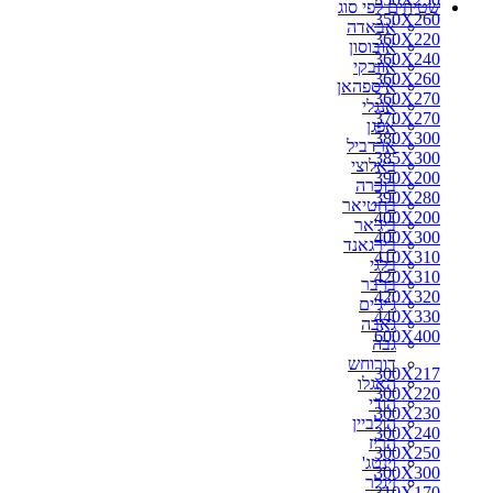
שטיחים לפי סוג
350X260
אבאדה
360X220
אובוסון
360X240
אוזבקי
360X260
איספהאן
360X270
אנגלי
370X270
אפגן
380X300
ארדביל
385X300
באלוצי
390X200
בוכרה
390X280
בחטיאר
400X200
ביג'אר
400X300
בירגאנד
410X310
בלגי
420X310
ברבר
420X320
ג'יג'ים
440X330
גאבה
600X400
גבה
דורוחש
300X217
האגלו
300X220
הודי
300X230
הולביין
300X240
הריז
300X250
וינטג'
300X300
זיגלר
310X170