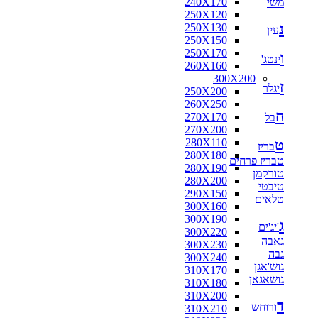
240X170
משי
250X120
נ
250X130
עין
250X150
250X170
ו
ינטג'
260X160
300X200
ז
יגלר
250X200
260X250
ח
270X170
בל
270X200
280X110
ט
בריז
280X180
טבריז פרחים
280X190
טורקמן
280X200
טיבטי
290X150
טלאים
300X160
300X190
ג
'יג'ים
300X220
גאבה
300X230
גבה
300X240
גוש'אגן
310X170
גושאגאן
310X180
310X200
ד
ורוחש
310X210