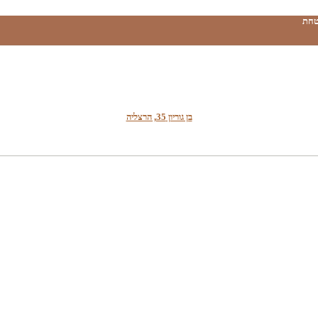
טחת
בן גוריון 35, הרצליה