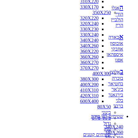
310X220
ה
330X170
אגלו
350X250
הודי
320X220
הולביין
320X240
הריז
330X230
330X240
א
באדה
340X240
אובוסון
340X260
אוזבקי
360X220
איספהאן
360X260
אפגן
360X270
370X270
ב
אלוצי
400X300
בוכרה
380X300
בחטיאר
400X200
ביג'אר
410X310
בירגאנד
420X310
בלגי
600X400
ברבר
80X50
בינוני
שטיחים לפי מידה
בינוני פלוס
גדול
340X240
ענק
340X260
שטיחים קטנים
350X250