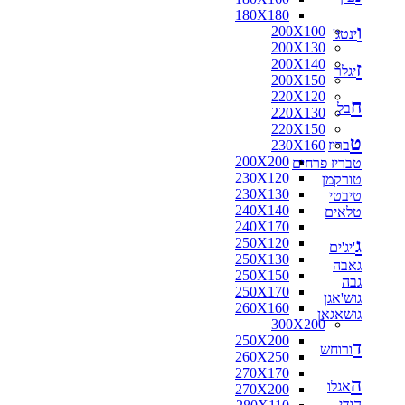
180X180
ו
200X100
ינטג'
200X130
200X140
ז
יגלר
200X150
220X120
ח
בל
220X130
220X150
ט
בריז
230X160
200X200
טבריז פרחים
230X120
טורקמן
230X130
טיבטי
240X140
טלאים
240X170
ג
250X120
'יג'ים
250X130
גאבה
250X150
גבה
250X170
גוש'אגן
260X160
גושאגאן
300X200
250X200
ד
ורוחש
260X250
270X170
ה
אגלו
270X200
הודי