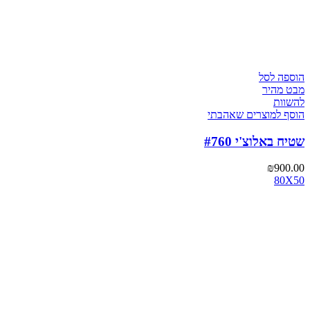
הוספה לסל
מבט מהיר
להשוות
הוסף למוצרים שאהבתי
שטיח באלוצ'י #760
₪
900.00
80X50