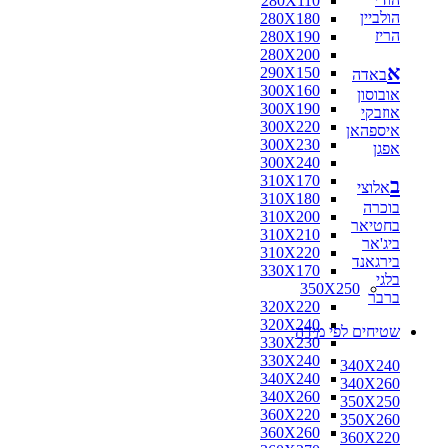
280X110
הולביין
280X180
הריז
280X190
280X200
א
290X150
באדה
300X160
אובוסון
300X190
אוזבקי
300X220
איספהאן
300X230
אפגן
300X240
310X170
ב
אלוצי
310X180
בוכרה
310X200
בחטיאר
310X210
ביג'אר
310X220
בירגאנד
330X170
בלגי
350X250
ברבר
320X220
320X240
שטיחים לפי מידה
330X230
330X240
340X240
340X240
340X260
340X260
350X250
360X220
350X260
360X260
360X220