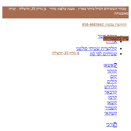
מבחר השטיחים הגדול ביותר בארץ
מענה טלפוני מהיר
בן גוריון 35, הרצליה
קנייה
מאובטחת
התקשרו עכשיו: 050-4683642
יצירת קשר
עיין בקטגוריות
אודות
קולקציית שטיחי סולטני
בן גוריון 35, הרצליה
שטיחים לפי סוג
ק
אשאן
קווקזי
קום
קילים
קלרדש
קרבאך
קרמן
קשאן
קשמיר
קשקאי
ת
ורכי