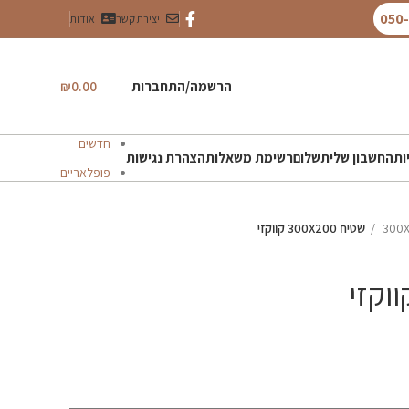
יצירת קשר
אודות
הרשמה/התחברות
0.00
₪
חדשים
ות
החשבון שלי
תשלום
רשימת משאלות
הצהרת נגישות
פופלאריים
300
שטיח 300X200 קווקזי