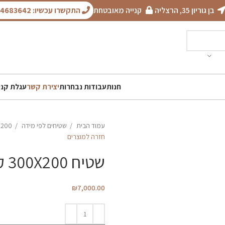
בן גוריון 35, הרצליה
קנייה מאובטחת
התקשרו עכשיו: 050-4683642
חנות
עבודות נבחרות
יצירת קשר
עגלת קני
עמוד הבית
שטיחים לפי מידה
X200
חזרה למוצרים
שטיח 300X200 קווקזי
₪
7,000.00