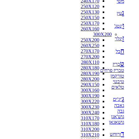
240X170
משי
250X120
נ
250X130
עין
250X150
250X170
ו
ינטג'
260X160
300X200
ז
יגלר
250X200
260X250
ח
270X170
בל
270X200
280X110
ט
בריז
280X180
טבריז פרחים
280X190
טורקמן
280X200
טיבטי
290X150
טלאים
300X160
300X190
ג
'יג'ים
300X220
גאבה
300X230
גבה
300X240
גוש'אגן
310X170
גושאגאן
310X180
310X200
ד
ורוחש
310X210