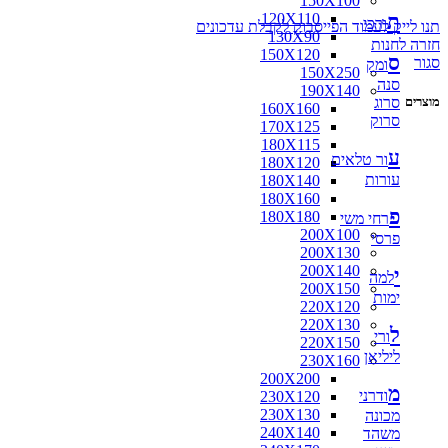
150X100
ת
120X110
ורכי
תנו לייק לעמוד הפייסבוק לקבלת עדכונים
130X90
חזרה לחנות
150X120
ס
סגור
ומק
150X250
סנה
190X140
סרוג
מוצרים
160X160
סרוק
170X125
180X115
ע
ור טלאים
180X120
עורות
180X140
180X160
פ
180X180
רחי משי
200X100
פרסי
200X130
200X140
י
למה
200X150
ימות
220X120
220X130
ל
ורי
220X150
ליליאן
230X160
200X200
מ
ודרני
230X120
230X130
מכונה
240X140
משהד