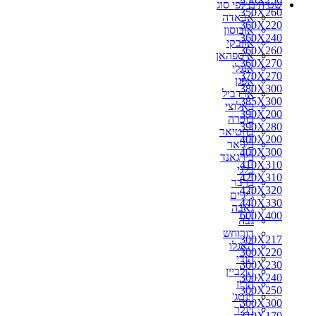
שטיחים לפי סוג
350X260
אבאדה
360X220
אובוסון
360X240
אוזבקי
360X260
איספהאן
360X270
אנגלי
370X270
אפגן
380X300
ארדביל
385X300
באלוצי
390X200
בוכרה
390X280
בחטיאר
400X200
ביג'אר
400X300
בירגאנד
410X310
בלגי
420X310
ברבר
420X320
ג'יג'ים
440X330
גאבה
600X400
גבה
דורוחש
300X217
האגלו
300X220
הודי
300X230
הולביין
300X240
הריז
300X250
וינטג'
300X300
זיגלר
310X170