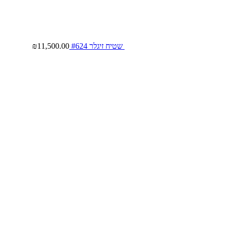
שטיח זיגלר #624
11,500.00
₪