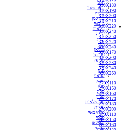
חבל
310X180
טאפסטרי
310X190
טבריז
310X200
טורקמן
310X210
טיבטי
310X220
טלאים
310X240
ילמה
316X250
ימות
320X220
לורי
320X240
ליליאן
330X170
מודרני
330X200
מכונה
330X230
משי
330X240
נעין
330X260
סוזאני
סומק
270X110
סנה
270X150
סרוג
270X160
סרוק
270X170
עור טלאים
270X180
עורות
270X200
פרחי משי
280X110
פרסי
280X150
קאשאן
280X160
קווקזי
280X180