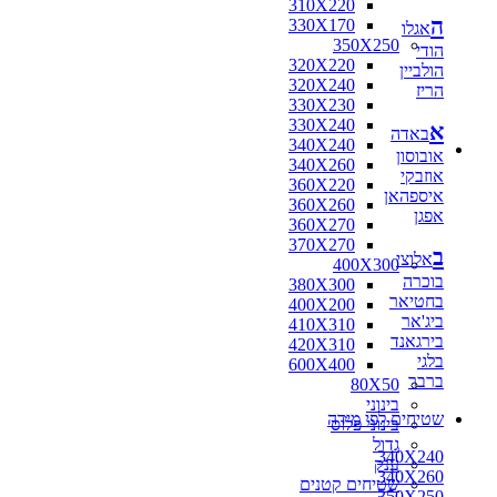
310X220
ה
330X170
אגלו
350X250
הודי
320X220
הולביין
320X240
הריז
330X230
330X240
א
באדה
340X240
אובוסון
340X260
אוזבקי
360X220
איספהאן
360X260
אפגן
360X270
370X270
ב
אלוצי
400X300
בוכרה
380X300
בחטיאר
400X200
ביג'אר
410X310
בירגאנד
420X310
בלגי
600X400
ברבר
80X50
בינוני
שטיחים לפי מידה
בינוני פלוס
גדול
340X240
ענק
340X260
שטיחים קטנים
350X250